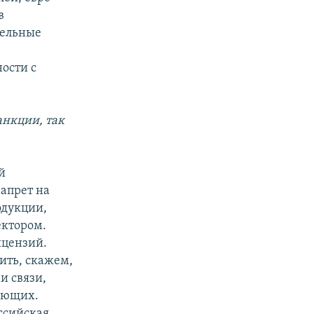
в
тельные
,
ости с
анкции, так
й
запрет на
одукции,
ектором.
ицензий.
нить, скажем,
и связи,
ующих.
ссийская