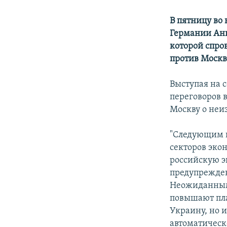
В пятницу во
Германии Анг
которой спро
против Москв
Выступая на 
переговоров в
Москву о неи
"Следующим ш
секторов эко
российскую э
предупрежден
Неожиданными
повышают пла
Украину, но 
автоматическ