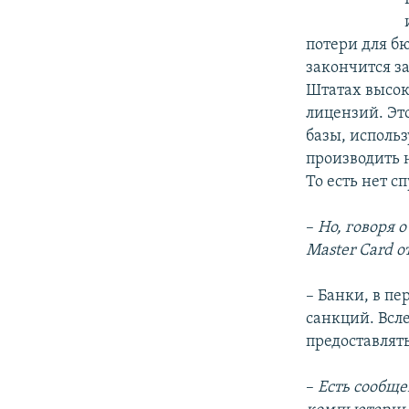
потери для б
закончится з
Штатах высок
лицензий. Эт
базы, использ
производить 
То есть нет с
–
Но, говоря 
Master
Card
о
– Банки, в п
санкций. Всл
предоставлять
–
Есть сообщен