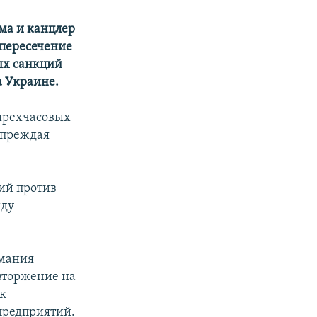
ма и канцлер
 пересечение
ых санкций
а Украине.
ырехчасовых
дупреждая
ий против
иду
рмания
вторжение на
 к
предприятий.