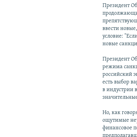
Президент Об
продолжающих
препятствующ
ввести новые
условие: "Ес
новые санкци
Президент Об
режима санкц
российский эк
есть выбор ва
в индустрии 
значительные
Но, как гово
ощутимые неу
финансовое п
предполагавш