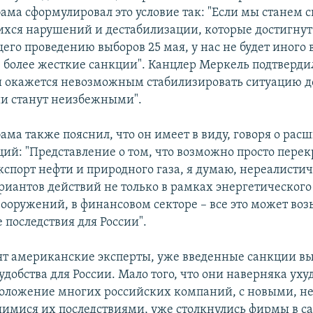
ама сформулировал это условие так: "Если мы станем 
ся нарушений и дестабилизации, которые достигнут
его проведению выборов 25 мая, у нас не будет иного 
, более жесткие санкции". Канцлер Меркель подтверди
ли окажется невозможным стабилизировать ситуацию д
и станут неизбежными".
ама также пояснил, что он имеет в виду, говоря о ра
ий: "Представление о том, что возможно просто пере
спорт нефти и природного газа, я думаю, нереалистич
риантов действий не только в рамках энергетического 
вооружений, в финансовом секторе – все это может во
 последствия для России".
рят американские эксперты, уже введенные санкции в
добства для России. Мало того, что они наверняка ух
оложение многих российских компаний, с новыми, н
имися их последствиями, уже столкнулись фирмы в с