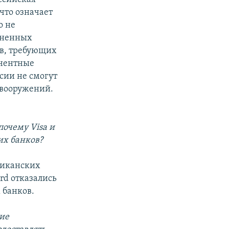
что означает
о не
диненных
ов, требующих
онентные
сии не смогут
 вооружений.
почему Visa и
их банков?
ериканских
rd отказались
 банков.
ие