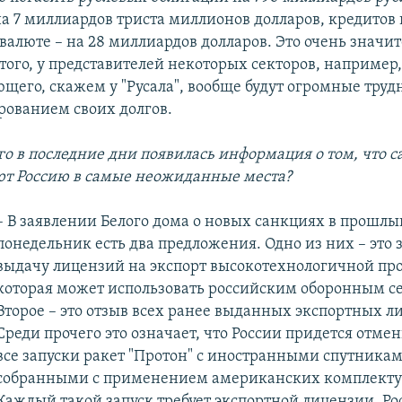
на 7 миллиардов триста миллионов долларов, кредитов 
валюте – на 28 миллиардов долларов. Это очень значи
того, у представителей некоторых секторов, например
щего, скажем у "Русала", вообще будут огромные трудн
ованием своих долгов.
о в последние дни появилась информация о том, что с
ают Россию в самые неожиданные места?
– В заявлении Белого дома о новых санкциях в прошлы
понедельник есть два предложения. Одно из них – это 
выдачу лицензий на экспорт высокотехнологичной пр
которая может использовать российским оборонным с
Второе – это отзыв всех ранее выданных экспортных л
Среди прочего это означает, что России придется отме
все запуски ракет "Протон" с иностранными спутникам
собранными с применением американских комплект
Каждый такой запуск требует экспортной лицензии. Ро