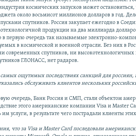
индустрия космических запусков может остановиться, 
юджета около восьмисот миллионов долларов в год. Дел
апусками спутников. Россия закупает ежегодно в Сое
отехнологичной продукции на два миллиарда доллар
о в первую очередь так называемые электронно-комп
уемых в космической и военной отрасли. Без них в Рос
ни современных спутников, ни высокотехнологичных
путников ГЛОНАСС, нет радаров.
о самых ощутимых последствиях санкций для россиян, 
тказались обслуживать клиентов нескольких российск
ервую очередь, Банк Россия и СМП, стали объектом ам
едствие этого американские компании Visa и Master Ca
 им услуги, в результате чего пострадали клиенты этих
ия, что за Visa и Master
Card
последовали американск