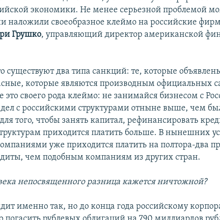
сийской экономики. Не менее серьезной проблемой мо
ции наложили своеобразное клеймо на российские фирм
ори Грушко
, управляющий директор американской фи
то существуют два типа санкций: те, которые объявлены
ласные, которые являются производным официальных с
 это своего рода клеймо: не занимайся бизнесом с Ро
 дел с российскими структурами отныне выше, чем бы
 для того, чтобы занять капитал, рефинансировать кре
труктурам приходится платить больше. В нынешних у
омпаниями уже приходится платить на полтора-два п
едиты, чем подобным компаниям из других стран.
овека непосвященного разница кажется ничтожной?
лядит именно так, но до конца года российскому корпо
о погасить рублевых облигаций на 790 миллиардов руб