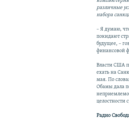
компьютерные
различные ус
набора санкц
– Я думаю, ч
покидают стр
будущее, – г
финансовой 
Власти США 
ехать на Сан
мая. По слов
Обамы дала п
неприемлемо 
целостности с
Радио Свобод