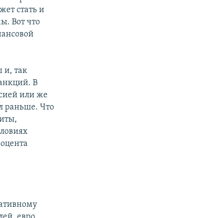
жет стать и
ы. Вот что
нансовой
 и, так
анкций. В
ссией или же
л раньше. Что
диты,
словиях
роцента
ративному
лей, евро