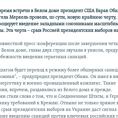
 время встречи в Белом доме президент США Барак Оба
ела Меркель провели, по сути, новую крайнюю черту,
воцирует введение западными союзниками масштабн
ы. Эта черта – срыв Россией президентских выборов н
совместной пресс-конференции после завершения чет
 Белом доме, главы двух стран звучали в унисон, пре
збежности введения серьезных санкций.
агом будет переход к режиму более обширных санкц
номики", – предупредил президент Обама. Он имел в в
нергетику и военно-промышленный комплекс. Такие
ия, впрочем, раздавались из Белого дома и прежде.
 стали слова о том, что и Соединенные Штаты, и Ге
нку требований к Кремлю. Отныне не только прямое 
и срыв президентских выборов на Украине даст сигнал
ому введению санкций против ключевых российских 