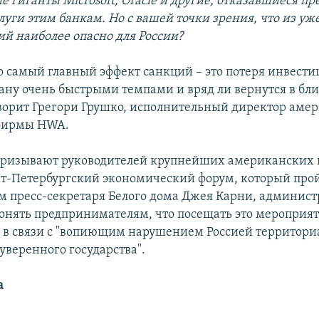
 гиганты Microsoft
, Oracle
и другие, отказавшиеся пр
луги этим банкам. Но с вашей точки зрения, что из уж
ий наиболее опасно для России?
то самый главный эффект санкций – это потеря инвести
ану очень быстрыми темпами и вряд ли вернутся в б
оворит Грегори Грушко, исполнительный директор аме
фирмы HWA.
призывают руководителей крупнейших американских
кт-Петербургский экономический форум, который прой
ам пресс-секретаря Белого дома Джея Карни, админис
онять предпринимателям, что посещать это мероприя
в связи с "вопиющим нарушением Россией территори
уверенного государства".
а