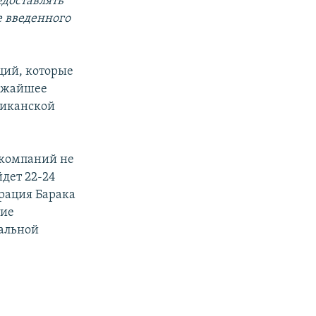
едоставлять
е введенного
ций, которые
лижайшее
риканской
 компаний не
дет 22-24
трация Барака
тие
альной