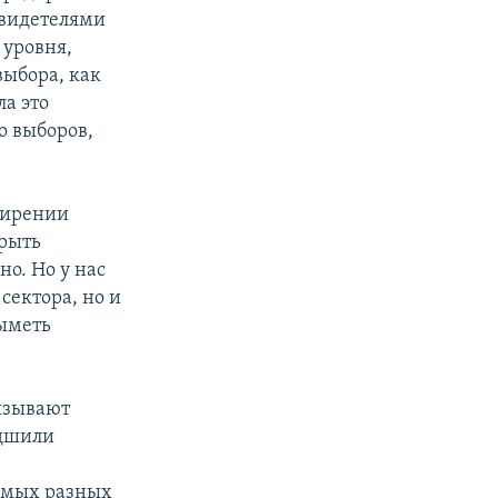
свидетелями
 уровня,
выбора, как
ла это
о выборов,
сширении
крыть
но. Но у нас
сектора, но и
зыметь
ызывают
удшили
е
амых разных