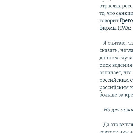
отраслях рос
то, что санк
говорит
Грег
фирмы HWA:
– Я считаю, ч
сказать, нег
данном случае
риск ведения
означает, что
российским с
российским к
больше за кр
–
Но для чел
– Да это выг
сектору нужн