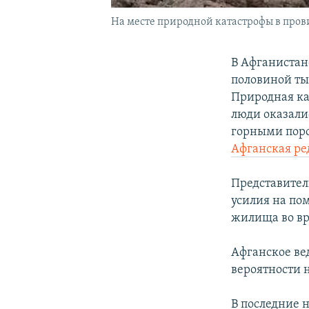
На месте природной катастрофы в прови
В Афганистане
половиной ты
Природная ка
люди оказали
горными поро
Афганская ре
Представител
усилия на по
жилища во вр
Афганское ве
вероятности н
В последние 