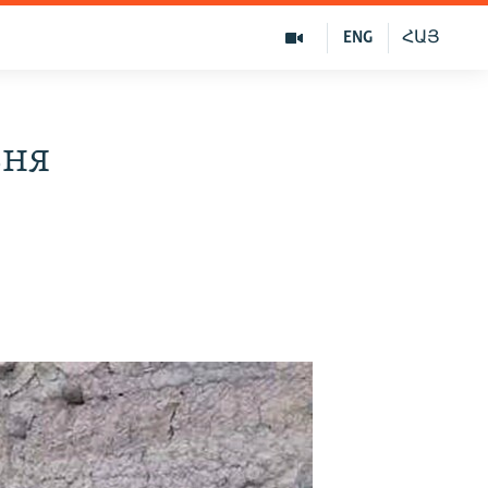
ENG
ՀԱՅ
зня