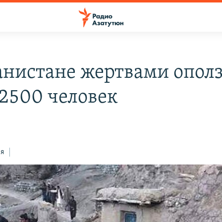
анистане жертвами опол
 2500 человек
ся