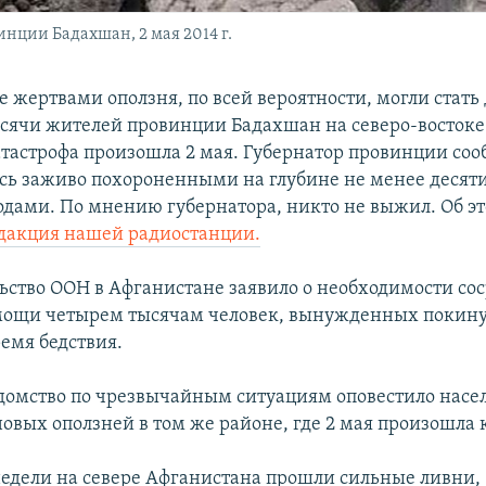
нции Бадахшан, 2 мая 2014 г.
 жертвами оползня, по всей вероятности, могли стать 
сячи жителей провинции Бадахшан на северо-востоке
тастрофа произошла 2 мая. Губернатор провинции соо
сь заживо похороненными на глубине не менее десяти
дами. По мнению губернатора, никто не выжил. Об э
дакция нашей радиостанции.
ьство ООН в Афганистане заявило о необходимости со
мощи четырем тысячам человек, вынужденных покину
емя бедствия.
домство по чрезвычайным ситуациям оповестило насе
овых оползней в том же районе, где 2 мая произошла 
недели на севере Афганистана прошли сильные ливни,