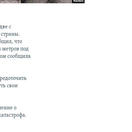
две с
 страны.
бщил, что
 метров под
том сообщила
средоточить
ть свои
ление о
катастрофа.