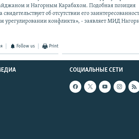
айджаном и Нагорным Карабахом. Подобная позиция
 свидетельствует об отсутствии его заинтересованност
м урегулировании конфликта», - заявляет МИД Нагор
ся
Follow us
Print
МЕДИА
СОЦИАЛЬНЫЕ СЕТИ