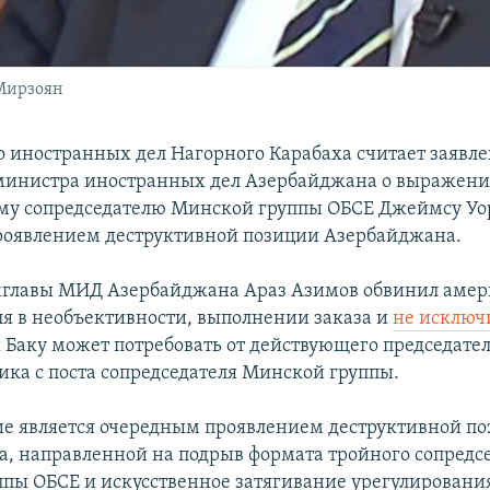
 Мирзоян
 иностранных дел Нагорного Карабаха считает заявл
министра иностранных дел Азербайджана о выражени
му сопредседателю Минской группы ОБСЕ Джеймсу Уо
оявлением деструктивной позиции Азербайджана.
мглавы МИД Азербайджана Араз Азимов обвинил амер
ля в необъективности, выполнении заказа и
не исключ
Баку может потребовать от действующего председате
лика с поста сопредседателя Минской группы.
ие является очередным проявлением деструктивной п
, направленной на подрыв формата тройного сопредсе
пы ОБСЕ и искусственное затягивание урегулировани