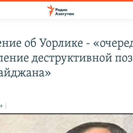
ение об Уорлике - «очере
ление деструктивной по
айджана»
ся