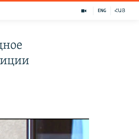
ENG
ՀԱՅ
дное
зиции