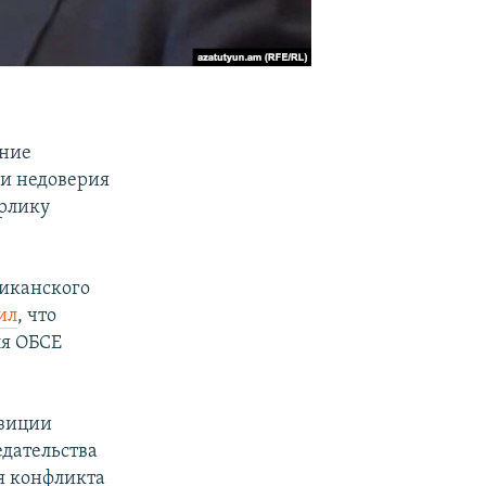
ение
и недоверия
рлику
иканского
ил
, что
ля ОБСЕ
озиции
дательства
я конфликта