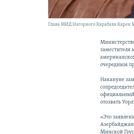
Глава МИД Нагорного Карабаха Карен
Министерство
заместителя 
американско
очередным пр
Накануне за
сопредседате
официальный 
отозвать Уор
«Это заявлен
Азербайджана
Минской Груп