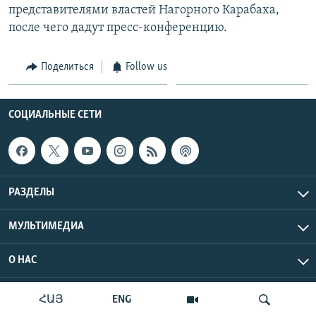
представителями властей Нагорного Карабаха,
Հայերեն
после чего дадут пресс-конференцию.
English
Поделиться
Follow us
Русский
Все сайты Радио Азатутюн
СОЦИАЛЬНЫЕ СЕТИ
РАЗДЕЛЫ
МУЛЬТИМЕДИА
О НАС
Радио Азатутюн © 2026 RFE/RL, Inc. Все права защищены.
ՀԱՅ
ENG