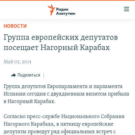
Ссылки
доступа
Перейти
НОВОСТИ
к
ГЛАВНАЯ
Группа европейских депутатов
основному
НОВОСТИ
содержанию
посещает Нагорный Карабах
ПОЛИТИКА
Перейти
к
Май 02, 2014
ОБЩЕСТВО
основной
ЭКОНОМИКА
Поделиться
навигации
Перейти
РЕГИОН
Группа депутатов Европарламента и парламента
к
Испании сегодня с двухдневным визитом прибыла
НАГОРНЫЙ КАРАБАХ
поиску
в Нагорный Карабах.
КУЛЬТУРА
Согласно пресс-службе Национального Собрания
СПОРТ
Нагорного Карабаха, в пятницу европейские
АРХИВ
депутаты проведут ряд официальных встреч с