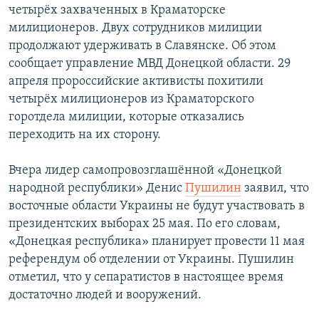
четырёх захваченных в Краматорске
Հայերեն
милиционеров. Двух сотрудников милиции
продолжают удерживать в Славянске. Об этом
English
сообщает управление МВД Донецкой области. 29
Русский
апреля пророссийские активисты похитили
четырёх милиционеров из Краматорского
горотдела милиции, которые отказались
Все сайты Радио Азатутюн
переходить на их сторону.
Вчера лидер самопровозглашённой «Донецкой
народной республики» Денис
Пушилин
заявил, что
восточные области Украины не будут участвовать в
президентских выборах 25 мая. По его словам,
«Донецкая республика» планирует провести 11 мая
референдум об отделении от Украины. Пушилин
отметил, что у сепаратистов в настоящее время
достаточно людей и вооружений.