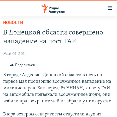
Ссылки
доступа
Перейти
НОВОСТИ
к
ГЛАВНАЯ
В Донецкой области совершено
основному
НОВОСТИ
содержанию
нападение на пост ГАИ
ПОЛИТИКА
Перейти
к
Май 01, 2014
ОБЩЕСТВО
основной
ЭКОНОМИКА
Поделиться
навигации
Перейти
РЕГИОН
В городе Авдеевка Донецкой области в ночь на
к
первое мая произошло вооружённое нападение на
НАГОРНЫЙ КАРАБАХ
поиску
милиционеров. Как передаёт УНИАН, к посту ГАИ
КУЛЬТУРА
на автомобиле подъехали вооружённые люди, они
избили правоохранителей и забрали у них оружие.
СПОРТ
АРХИВ
Вчера вечером сепаратисты отпустили двух из