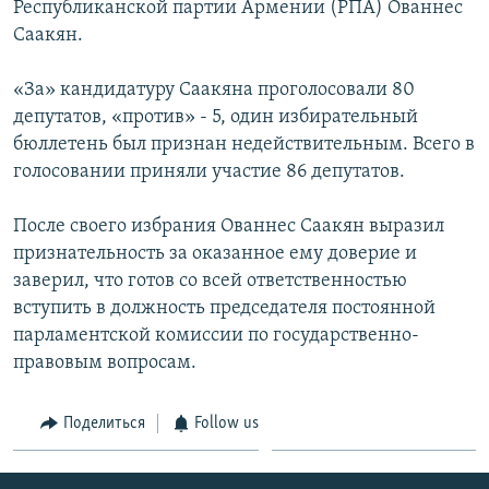
Республиканской партии Армении (РПА) Ованнес
Саакян.
Հայերեն
English
«За» кандидатуру Саакяна проголосовали 80
депутатов, «против» - 5, один избирательный
Русский
бюллетень был признан недействительным. Всего в
голосовании приняли участие 86 депутатов.
Все сайты Радио Азатутюн
После своего избрания Ованнес Саакян выразил
признательность за оказанное ему доверие и
заверил, что готов со всей ответственностью
вступить в должность председателя постоянной
парламентской комиссии по государственно-
правовым вопросам.
Поделиться
Follow us