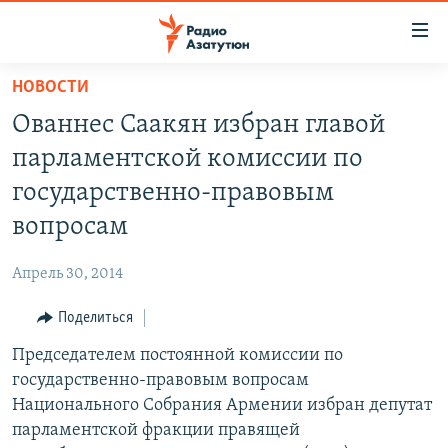
Ссылки
доступа
Перейти
НОВОСТИ
к
ГЛАВНАЯ
Ованнес Саакян избран главой
основному
НОВОСТИ
содержанию
парламентской комиссии по
ПОЛИТИКА
Перейти
государственно-правовым
к
ОБЩЕСТВО
вопросам
основной
ЭКОНОМИКА
навигации
Апрель 30, 2014
Перейти
РЕГИОН
к
Поделиться
НАГОРНЫЙ КАРАБАХ
поиску
Председателем постоянной комиссии по
КУЛЬТУРА
государственно-правовым вопросам
СПОРТ
Национального Собрания Армении избран депутат
парламентской фракции правящей
АРХИВ