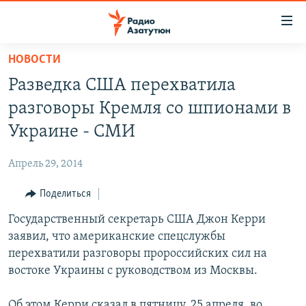
Ссылки
доступа
Перейти
НОВОСТИ
к
ГЛАВНАЯ
Разведка США перехватила
основному
НОВОСТИ
содержанию
разговоры Кремля со шпионами в
ПОЛИТИКА
Перейти
Украине - СМИ
к
ОБЩЕСТВО
основной
Апрель 29, 2014
ЭКОНОМИКА
навигации
Перейти
Поделиться
РЕГИОН
к
Государственный секретарь США Джон Керри
НАГОРНЫЙ КАРАБАХ
поиску
заявил, что американские спецслужбы
КУЛЬТУРА
перехватили разговоры пророссийских сил на
СПОРТ
востоке Украины с руководством из Москвы.
АРХИВ
Об этом Керри сказал в пятницу, 25 апреля, во