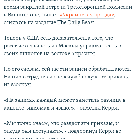
время закрытой встречи Трехсторонней комиссии
Հայերեն
в Вашингтоне, пишет
«Украинская правда»
,
English
ссылаясь на издание The Daily Beast.
Русский
Теперь у США есть доказательства того, что
российская власть из Москвы управляет сетью
Все сайты Радио Азатутюн
своих шпионов на востоке Украины.
По его словам, сейчас эти записи обрабатываются.
На них сотрудники спецслужб получают приказы
из Москвы.
«На записях каждый может заметить разницу в
акценте, идиомах и языке», - отметил Керри.
«Мы точно знаем, кто раздает эти приказы, и
откуда они поступают», - подчеркнул Керри во