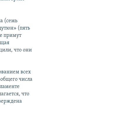
а (семь
цутюн» (пять
не примут
ющая
щили, что они
ованием всех
 общего числа
рламенте
агается, что
тверждена