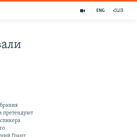
ENG
ՀԱՅ
вали
обрания
ра претендуют
 спикера
го
тний Грант