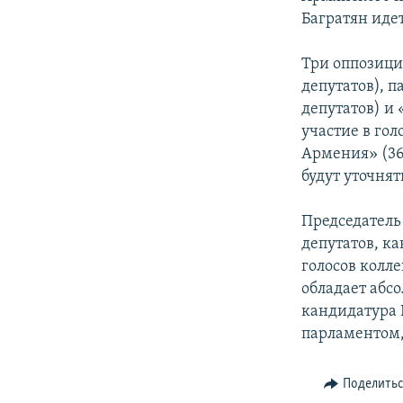
Багратян иде
Три оппозици
депутатов), 
депутатов) и 
участие в го
Армения» (36
будут уточня
Председатель
депутатов, к
голосов колл
обладает абс
кандидатура 
парламентом,
Поделить