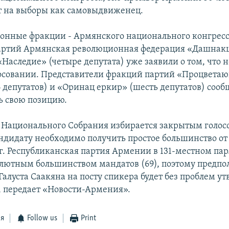
т на выборы как самовыдвиженец.
онные фракции - Армянского национального конгресс
партий Армянская революционная федерация «Дашнак
«Наследие» (четыре депутата) уже заявили о том, что 
лосовании. Представители фракций партий «Процвета
 депутатов) и «Оринац еркир» (шесть депутатов) сооб
ть свою позицию.
 Национального Собрания избирается закрытым голос
андидату необходимо получить простое большинство от
ег. Республиканская партия Армении в 131-местном па
олютным большинством мандатов (69), поэтому предпол
Галуста Саакяна на посту спикера будет без проблем у
 передает «Новости-Армения».
ся
Follow us
Print