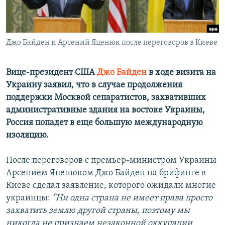
Հայերեն
English
Джо Байден и Арсений Яценюк после переговоров в Киеве
Русский
Вице-президент США
Джо Байден
в ходе визита на
Все сайты Радио Азатутюн
Украину заявил, что в случае продолжения
поддержки Москвой сепаратистов, захвативших
административные здания на востоке Украины,
Россия попадет в еще большую международную
изоляцию.
После переговоров с премьер-министром Украины
Арсением Яценюком Джо Байден на брифинге в
Киеве сделал заявление, которого ожидали многие
украинцы:
“Ни одна страна не имеет права просто
захватить землю другой страны, поэтому мы
никогда не признаем незаконной оккупации