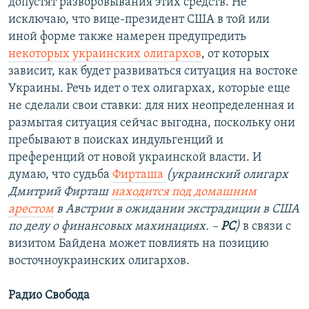
допустят разворовывания этих средств. Не
исключаю, что вице-президент США в той или
иной форме также намерен предупредить
некоторых украинских олигархов
, от которых
зависит, как будет развиваться ситуация на востоке
Украины. Речь идет о тех олигархах, которые еще
не сделали свои ставки: для них неопределенная и
размытая ситуация сейчас выгодна, поскольку они
пребывают в поисках индульгенций и
преференций от новой украинской власти. И
думаю, что судьба
Фирташа
(украинский олигарх
Дмитрий Фирташ
находится под домашним
арестом
в Австрии в ожидании экстрадиции в США
по делу о финансовых махинациях. –
РС
)
в связи с
визитом Байдена может повлиять на позицию
восточноукраинских олигархов.
Радио Свобода