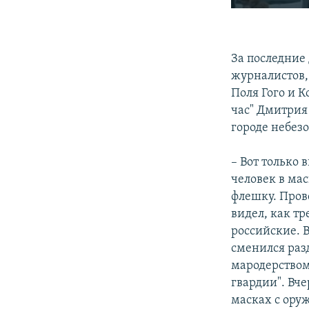
За последние
журналистов,
Поля Гого и К
час" Дмитрия
городе небез
– Вот только 
человек в мас
флешку. Пров
видел, как тр
российские. 
сменился раз
мародерством
гвардии". Вч
масках с оруж