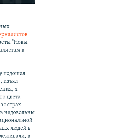
SHARE
нных
урналистов
азеты "Новы
алистам в
му подошел
px
width
, изъял
ения, я
го цвета –
ас страх
нь недовольны
национальной
нных людей в
слеживали, в