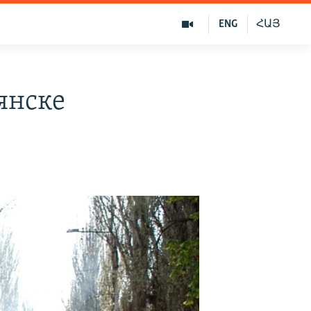
ENG
ՀԱՅ
янске