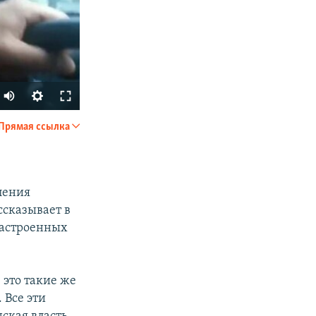
Прямая ссылка
SHARE
ления
ссказывает в
настроенных
px
width
 это такие же
 Все эти