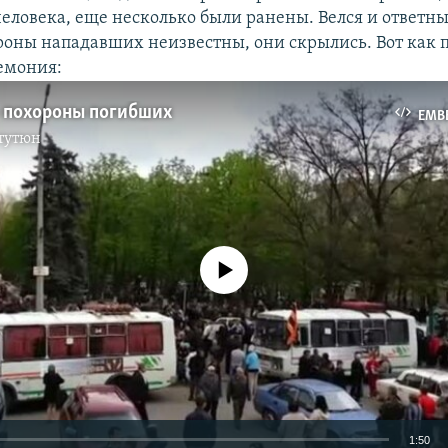
человека, еще несколько были ранены. Велся и ответны
ороны нападавших неизвестны, они скрылись. Вот как 
емония:
– похороны погибших
EMB
тутюн
No media source currently available
1:50