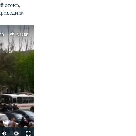
й огонь,
проходила
ED
SHARE