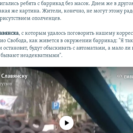
игались ребята с баррикад без масок. Днем же в друг
акая же картина. Жители, конечно, не могут этому рад
рисутствием ополченцев.
лавянска
, с которым удалось поговорить нашему корре
ио Свобода, как живется в окружении баррикад: "Я так
и остановят, будут обыскивать с автоматами, а мало ли
 бывают неадекватными".
о Славянску
EMB
тутюн
No media source currently available