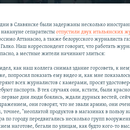
EMBED
 дни в Славянске были задержаны несколько иностра
 накануне сепаратисты
отпустили двух итальянских ж
оссимо Аттанасио, а также белорусского журналиста г
 Галко. Наш корреспондент говорит, что работать журн
опасно, а местные жители начинают злиться:
видел, как наш коллега снимал здание горсовета, к не
ке, попросил показать ему видео и, как мне показалось
еряют всех журналистов с камерами, просят удостовер
ебуют паспорта. В тех случаях они, кстати, были красно
В первые дни люди боялись, ждали дурных вестей, сейч
дражением, они говорят, что не звали армию, они оче
, точнее, "неоплатой продуктов в магазинах в пользу 
ера по городу передвигались несколько групп вооруже
ием наготове, бегали по улицам, как будто кого-то вы