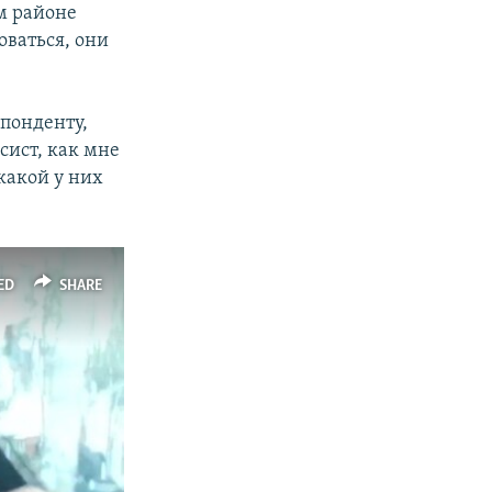
ом районе
оваться, они
спонденту,
сист, как мне
 какой у них
ED
SHARE