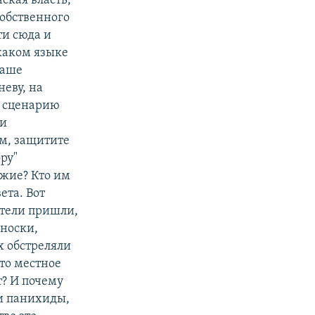
ская власть,
собственного
ти сюда и
 каком языке
Наше
неву, на
у сценарию
ли
ам, защитите
ру"
ужие? Кто им
ета. Вот
ители пришли,
 носки,
х обстреляли
что местное
т? И почему
Ни панихиды,