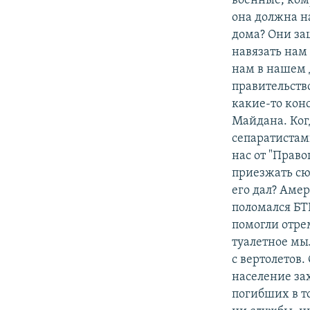
военные, ком
она должна н
дома? Они за
навязать нам 
нам в нашем 
правительство
какие-то кон
Майдана. Когд
сепаратистам
нас от "Право
приезжать сю
его дал? Амер
поломался БТ
помогли отре
туалетное мы
с вертолетов.
население зах
погибших в т