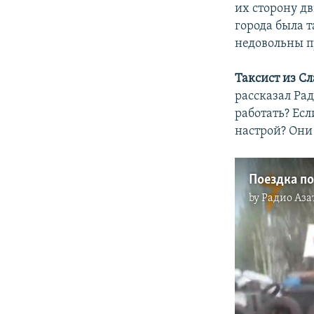
их сторону дв
города была т
недовольны п
Таксист из С
рассказал Рад
работать? Есл
настрой? Они
Поездка п
by
Радио Аза