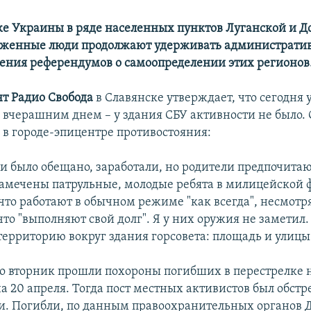
ке Украины в ряде населенных пунктов Луганской и 
уженные люди продолжают удерживать административ
дения референдумов о самоопределении этих регионов
т Радио Свобода
в Славянске утверждает, что сегодня 
 вчерашним днем – у здания СБУ активности не было. 
е в городе-эпицентре противостояния:
 и было обещано, заработали, но родители предпочитаю
Замечены патрульные, молодые ребята в милицейской 
что работают в обычном режиме "как всегда", несмотря
что "выполняют свой долг". Я у них оружия не заметил
территорию вокруг здания горсовета: площадь и улицы
во вторник прошли похороны погибших в перестрелке н
на 20 апреля. Тогда пост местных активистов был обстр
. Погибли, по данным правоохранительных органов 