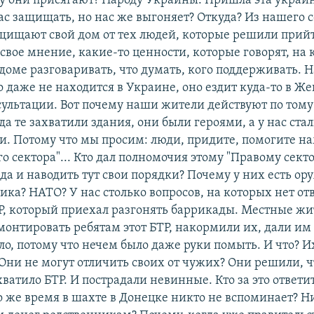
у они присягают? Народу Украины. Пришла эта украин
ас защищать, но нас же выгоняет? Откуда? Из нашего 
щищают свой дом от тех людей, которые решили прий
свое мнение, какие-то ценности, которые говорят, на
доме разговаривать, что думать, кого поддерживать. 
 даже не находится в Украине, оно ездит куда-то в Же
сультации. Вот почему наши жители действуют по том
а те захватили здания, они были героями, а у нас ста
и. Потому что мы просим: люди, придите, помогите н
го сектора"... Кто дал полномочия этому "Правому секто
да и наводить тут свои порядки? Почему у них есть ор
ика? НАТО? У нас столько вопросов, на которых нет отв
Р, который приехал разгонять баррикады. Местные ж
монтировать ребятам этот БТР, накормили их, дали им
ло, потому что нечем было даже руки помыть. И что? И
 Они не могут отличить своих от чужих? Они решили, 
ватило БТР. И пострадали невинные. Кто за это ответи
о же время в шахте в Донецке никто не вспоминает? 