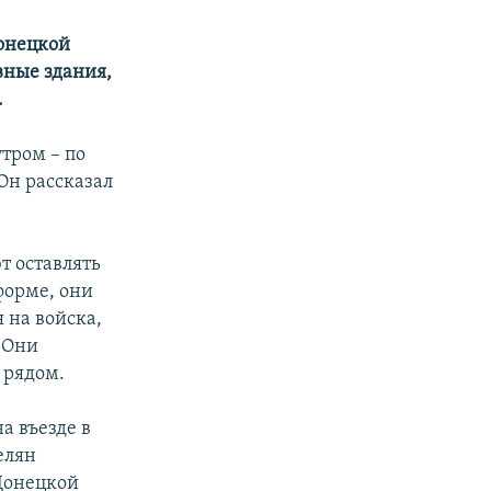
Донецкой
ные здания,
.
утром – по
Он рассказал
т оставлять
форме, они
 на войска,
. Они
 рядом.
а въезде в
елян
Донецкой