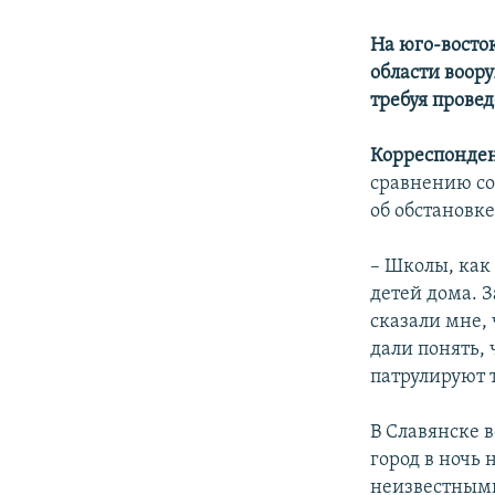
На юго-восто
области воор
требуя прове
Корреспонден
сравнению со
об обстановк
– Школы, как
детей дома. 
сказали мне, 
дали понять, 
патрулируют 
В Славянске 
город в ночь 
неизвестными