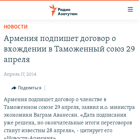
Ссылки
доступа
Перейти
НОВОСТИ
к
ГЛАВНАЯ
Армения подпишет договор о
основному
НОВОСТИ
содержанию
вхождении в Таможенный союз 29
ПОЛИТИКА
Перейти
апреля
к
ОБЩЕСТВО
основной
Апрель 17, 2014
ЭКОНОМИКА
навигации
Перейти
Поделиться
РЕГИОН
к
Армения подпишет договор о членстве в
НАГОРНЫЙ КАРАБАХ
поиску
Таможенном союзе 29 апреля, заявил и.о. министра
КУЛЬТУРА
экономики Ваграм Аванесян. «Дата подписания
СПОРТ
уже решена, но окончательные итоги переговоров
станут известны 28 апреля», - цитирует его
АРХИВ
«Новости-Армения».