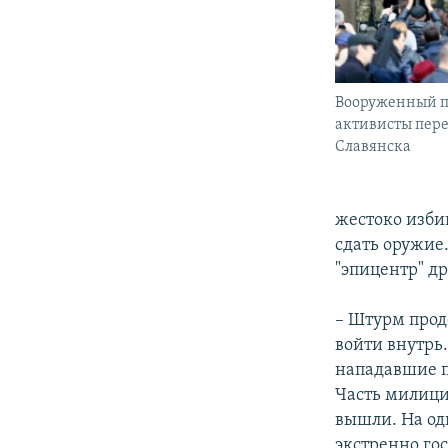
Вооруженный п
активисты пер
Славянска
жестоко изби
сдать оружие
"эпицентр" д
– Штурм продо
войти внутрь
нападавшие п
Часть милици
вышли. На од
экстренно гос