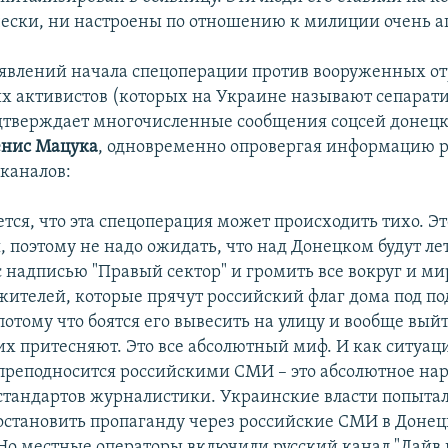
ески, ни настроены по отношению к милиции очень а
влений начала спецоперации против вооруженных от
х активистов (которых на Украине называют сепарати
одтверждает многочисленные сообщения соцсей донец
нис Мацука
, одновременно опровергая информацию 
каналов:
тся, что эта спецоперация может происходить тихо. Эт
 поэтому не надо ожидать, что над Донецком будут ле
с надписью "Правый сектор" и громить все вокруг и м
жителей, которые прячут
российский флаг дома под п
потому что боятся его вывесить на улицу и вообще выйт
их притесняют. Это все абсолютный миф. И как ситуац
преподносится российскими СМИ – это абсолютное на
стандартов журналистики. Украинские власти попыта
остановить пропаганду через российские СМИ в Донец
Но местные операторы включили русский канал "Лайв 