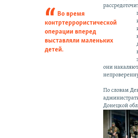
рассредоточит
Во время
контртеррористической
операции вперед
выставляли маленьких
детей.
они накаляют
непроверенну
По словам Де
администрати
Донецкой обл