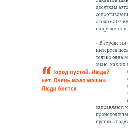
Захватив зда
десяткам авт
сопротивлени
около 600 чел
напряженная
– В городе ни
интереса пос
только одна м
знаю, как их 
Город пустой. Людей
нет. Очень мало машин.
Люди боятся
заправляют, ч
происходящему
пустой. Люде