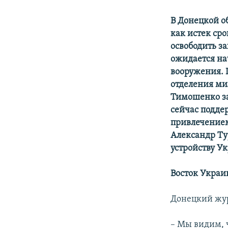
В Донецкой о
как истек ср
освободить з
ожидается на
вооружения.
отделения ми
Тимошенко за
сейчас подде
привлечением
Александр Ту
устройству У
Восток Укра
Донецкий жу
– Мы видим, 