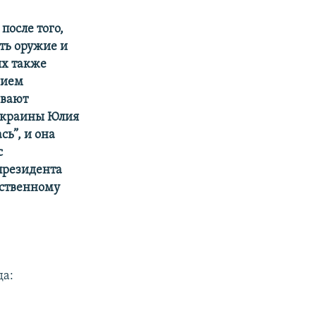
после того,
ть оружие и
ях также
нием
ывают
 Украины Юлия
ь”, и она
с
президента
рственному
да: