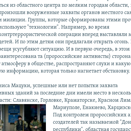
ься из областного центра по мелким городам области, 
произошли вооруженные захваты органов местного
са
и милиции. Группы, которые сформированы этими пр
используют "технологии". Например, во время
контртеррористической операции вперед выставляли 
детей. И по этим детям они предлагали открыть огонь
вещи усугубляют ситуацию. И в первую очередь, в этом
заинтересована та (пророссийские активисты) сторона
 атмосферу в обществе, распространяют слухи и какую
ю информацию, которая только нагнетает обстановку.
ниса Мацуки, успешные или нет попытки захвата
вных зданий за последние дни имели место в несколь
асти: Славянске, Горловке, Краматорске, Красном Лим
Мариуполе, Енакиево, Харцизск
Под контролем пророссийских а
создателей так называемой "До
республики", областная государ