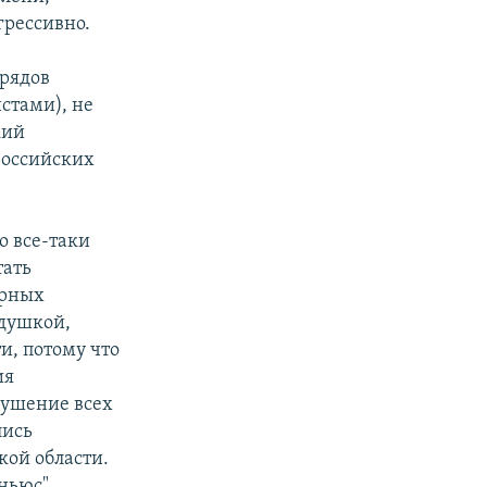
грессивно.
рядов
стами), не
кий
российских
о все-таки
тать
ирных
одушкой,
и, потому что
ия
рушение всех
лись
кой области.
ньюс",