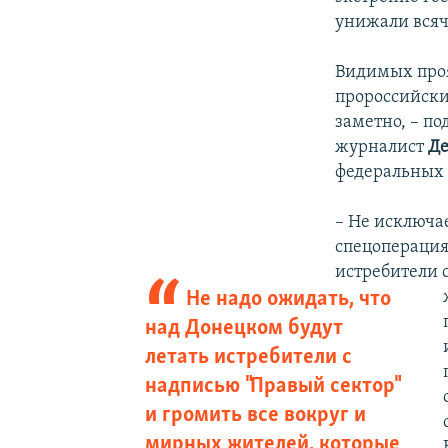
унижали всяч
Видимых проя
пророссийски
заметно, – п
журналист
Де
федеральных 
– Не исключае
спецоперация,
истребители 
Не надо ожидать, что
над Донецком будут
летать истребители с
надписью "Правый сектор"
и громить все вокруг и
мирных жителей, которые