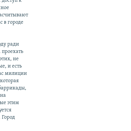
 доступ к
нное
насчитывают
с в городе
оду ради
 проехать
этих, не
е, и есть
нас милиции
 которая
 баррикады,
Она
ные этим
уется
 Город