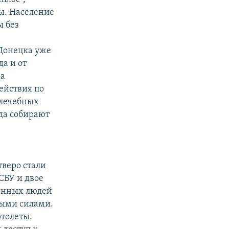
ы. Население
ы без
Донецка уже
да и от
за
ействия по
 лечебных
да собирают
веро стали
СБУ и двое
женных людей
ными силами.
ртолеты.