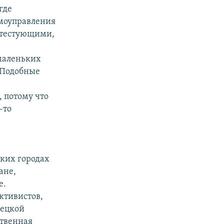
где
моуправления
отестующими,
маленьких
. Подобные
, потому что
-то
ких городах
ане,
е.
ктивистов,
нецкой
ственная