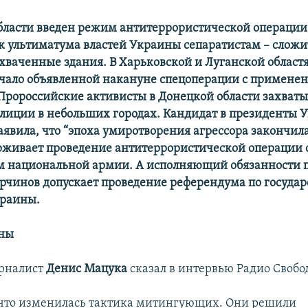
бласти введен режим антитеррористической операции 
ок ультиматума властей Украины сепаратистам – сложи
ахваченные здания. В Харьковской и Луганской област
чало объявленной накануне спецоперации с примене
Пророссийские активисты в Донецкой области захват
лиции в небольших городах. Кандидат в президенты
явила, что “эпоха умиротворения агрессора закончилас
рживает проведение антитеррористической операции 
 национальной армии. А исполняющий обязанности 
рчинов допускает проведение референдума по госуда
краины.
ины
рналист
Денис Мацука
сказал в интервью Радио Свобо
что изменилась тактика митингующих. Они решили