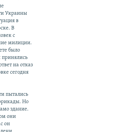
ие
ти Украины
туация в
ске. В
овек с
ние милиции.
ете было
и принялись
твет на отказ
овке сегодня
сти пытались
ррикады. Но
само здание.
ом они
с он
олени,