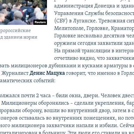
администрация Донецка и здан
Управления Службы безопаснос
(СБУ) в Луганске. Тревожная си
Мелитополе, Горловке, Краматор
ророссийские
Горловке несколько десятков чел
ед зданием мэрии
оружием сегодня захватили зда
На прямой трансляции в интерн
отчетливо видно, что захватчик
вать милиционеров дубинками и кусками арматуры в о
. Журналист
Денис Мацука
говорит, что именно в Горл
раматических событий:
лжался почти 2 часа – били окна, двери. Человек две
. Милиционеры оборонялись – сделали укрепления, ба
рорвали оборону, вошли во внутренний двор, затем в 
онеров оставалась во внутренних помещениях, но пот
ного милиционера захватчики напали и избили. Сейча
питализирован в больницу. Эти люди его ставили на к