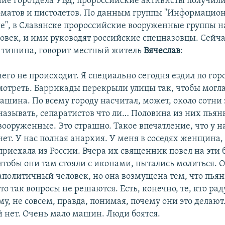
ние горотдела УВД, пророссийские активисты получили
оматов и пистолетов. По данным группы "Информацио
е", в Славянске пророссийские вооруженные группы 
овек, и ими руководят российские спецназовцы. Сейча
 тишина, говорит местный житель
Вячеслав
:
чего не происходит. Я специально сегодня ездил по гор
мотреть. Баррикады перекрыли улицы так, чтобы могла
ашина. По всему городу насчитал, может, около сотни 
называть, сепаратистов что ли… Половина из них пьяны
вооруженные. Это страшно. Такое
впечатление, что у 
нет. У нас полная анархия. У меня в соседях женщина,
приехала из России. Вчера их священник повел на эти
чтобы они там стояли с иконами, пытались молиться. 
аполитичный человек, но она возмущена тем, что пья
то так вопросы не решаются. Есть, конечно, те, кто рад
, не совсем, правда, понимая, почему они это делают.
й нет. Очень мало машин. Люди боятся.