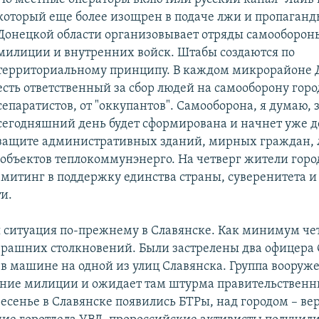
который еще более изощрен в подаче лжи и пропаганд
Донецкой области организовывает отряды самооборон
милиции и внутренних войск. Штабы создаются по
территориальному принципу. В каждом микрорайоне 
есть ответственный за сбор людей на самооборону горо
сепаратистов, от "оккупантов". Самооборона, я думаю, 
сегодняшний день будет сформирована и начнет уже д
защите административных зданий, мирных граждан,
объектов теплокоммунэнерго. На четверг жители горо
митинг в поддержку единства страны, суверенитета и
и.
ситуация по-прежнему в Славянске. Как минимум чет
рашних столкновений. Были застрелены два офицера 
в машине на одной из улиц Славянска. Группа воору
ание милиции и ожидает там штурма правительствен
есенье в Славянске появились БТРы, над городом – ве