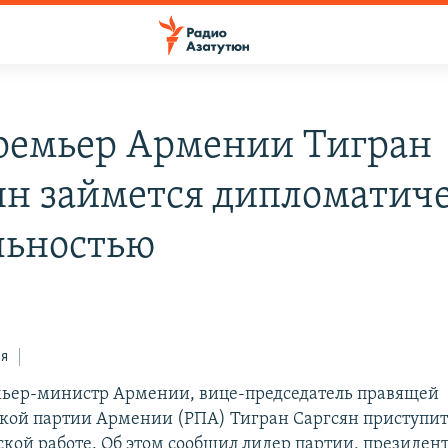
ремьер Армении Тигран
ян займется дипломатич
льностью
ся
ьер-министр Армении, вице-председатель правящей
кой партии Армении (РПА) Тигран Саргсян приступит
кой работе. Об этом сообщил лидер партии, президе