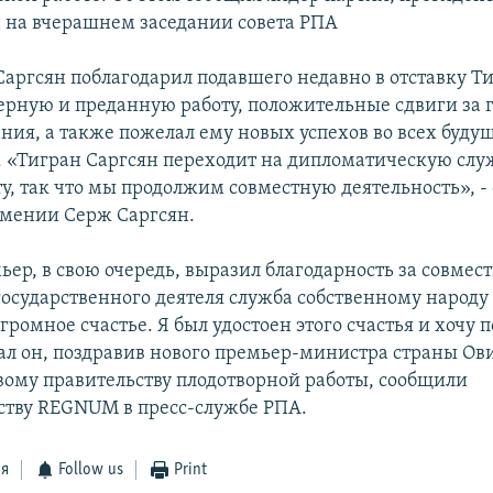
 на вчерашнем заседании совета РПА
 Саргсян поблагодарил подавшего недавно в отставку Т
верную и преданную работу, положительные сдвиги за 
ния, а также пожелал ему новых успехов во всех буду
 «Тигран Саргсян переходит на дипломатическую служ
у, так что мы продолжим совместную деятельность», -
мении Серж Саргсян.
ер, в свою очередь, выразил благодарность за совмест
государственного деятеля служба собственному народу
громное счастье. Я был удостоен этого счастья и хочу 
казал он, поздравив нового премьер-министра страны О
вому правительству плодотворной работы, сообщили
тву REGNUM в пресс-службе РПА.
ся
Follow us
Print