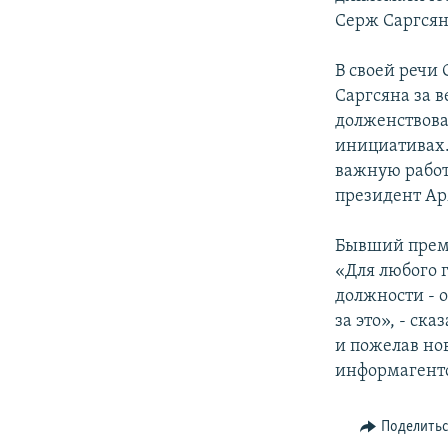
Серж Саргсян
В своей речи
Саргсяна за 
долженствова
инициативах.
важную работ
президент Ар
Бывший премь
«Для любого 
должности - о
за это», - с
и пожелав но
информагентс
Поделить