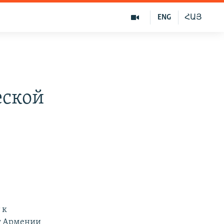
ENG
ՀԱՅ
еской
 к
нт Армении