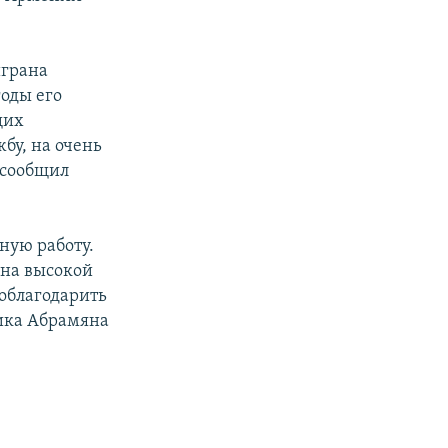
играна
годы его
щих
бу, на очень
 сообщил
ную работу.
 на высокой
поблагодарить
вика Абрамяна