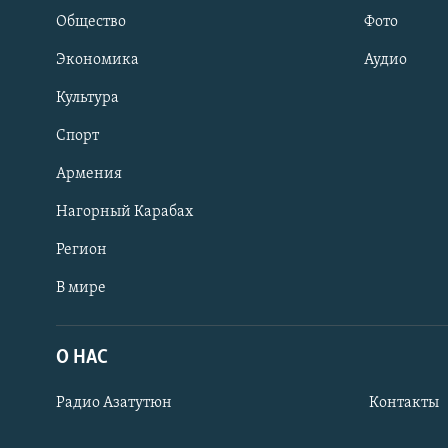
Общество
Фото
Экономика
Аудио
Культура
Спорт
Армения
Нагорный Карабах
Регион
В мире
Հայերեն
English
О НАС
Русский
Радио Азатутюн
Контакты
Все сайты Радио Азатутюн