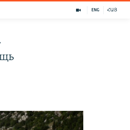
ENG
ՀԱՅ
»
ощь