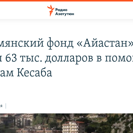
мянский фонд «Айастан
л 63 тыс. долларов в пом
ам Кесаба
ся