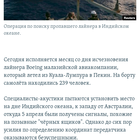
Հայերեն
English
Операция по поиску пропавшего лайнера в Индийском
Русский
океане.
Все сайты Радио Азатутюн
Сегодня исполняется месяц со дня исчезновения
лайнера Boeing малазийской авиакомпании,
который летел из Куала-Лумпура в Пекин. На борту
самолёта находились 239 человек.
Специалисты-акустики пытаются установить место
на дне Индийского океана, к западу от Австралии,
откуда 5 апреля были получены сигналы, похожие
на позывные "чёрных ящиков". Однако до сих пор
усилия по определению координат передатчика
оказываются безуспешными.