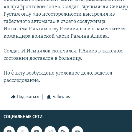
«в прифронтовой зоне». Солдат Гярякмязли Сеймур
Հայերեն
Рустам оглу «по неосторожности выстрелил из
English
табельного автомата» в своего сослуживца
Интигама Ильхам оглу Исмаилова и в заместителя
Русский
командира воинской части Рамина Алиева.
Все сайты Радио Азатутюн
Солдат И.Исмаилов скончался. Р.Алиев в тяжелом
состоянии доставлен в больницу.
По факту возбуждено уголовное дело, ведется
расследование.
Поделиться
Follow us
СОЦИАЛЬНЫЕ СЕТИ