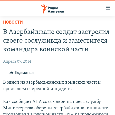
Ссылки
доступа
Перейти
НОВОСТИ
к
ГЛАВНАЯ
В Азербайджане солдат застрелил
основному
НОВОСТИ
содержанию
своего сослуживца и заместителя
ПОЛИТИКА
Перейти
командира воинской части
к
ОБЩЕСТВО
основной
Апрель 07, 2014
ЭКОНОМИКА
навигации
Перейти
Поделиться
РЕГИОН
к
В одной из азербайджанских воинских частей
НАГОРНЫЙ КАРАБАХ
поиску
произошел очередной инцидент.
КУЛЬТУРА
СПОРТ
Как сообщает АПА со ссылкой на пресс-службу
Министерства обороны Азербайджана, инцидент
АРХИВ
произошел в воинской части «N», расположенной