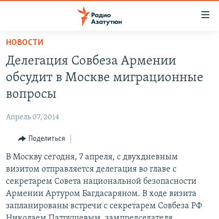
Ссылки
доступа
Перейти
НОВОСТИ
к
ГЛАВНАЯ
Делегация Совбеза Армении
основному
НОВОСТИ
содержанию
обсудит в Москве миграционные
ПОЛИТИКА
Перейти
вопросы
к
ОБЩЕСТВО
основной
Апрель 07, 2014
ЭКОНОМИКА
навигации
Перейти
Поделиться
РЕГИОН
к
В Москву сегодня, 7 апреля, с двухдневным
НАГОРНЫЙ КАРАБАХ
поиску
визитом отправляется делегация во главе с
КУЛЬТУРА
секретарем Совета национальной безопасности
СПОРТ
Армении Артуром Багдасаряном. В ходе визита
запланированы встречи с секретарем Совбеза РФ
АРХИВ
Николаем Патрушевым, зампредседателя