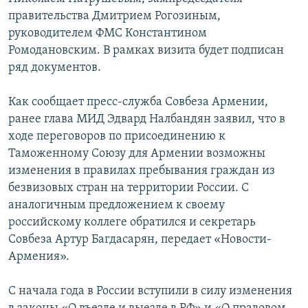
правительства Дмитрием Рогозиным,
Հայերեն
руководителем ФМС Константином
English
Ромодановским. В рамках визита будет подписан
ряд документов.
Русский
Как сообщает пресс-служба Совбеза Армении,
Все сайты Радио Азатутюн
ранее глава МИД Эдвард Налбандян заявил, что в
ходе переговоров по присоединению к
Таможенному Союзу для Армении возможны
изменения в правилах пребывания граждан из
безвизовых стран на территории России. С
аналогичным предложением к своему
российскому коллеге обратился и секретарь
Совбеза Артур Багдасарян, передает «Новости-
Армения».
С начала года в России вступили в силу изменения