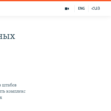
ENG
ՀԱՅ
ных
в штабов
ить комплекс
ых