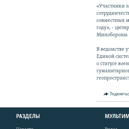
«Участники з
сотрудничеств
совместных м
году», - цит
Минобороны 
В ведомстве 
Единой систе
о статусе во
гуманитарног
геопространс
Поделить
РАЗДЕЛЫ
МУЛЬТИ