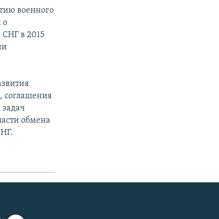
итию военного
 о
 СНГ в 2015
ии
азвития
, соглашения
 задач
ласти обмена
НГ.