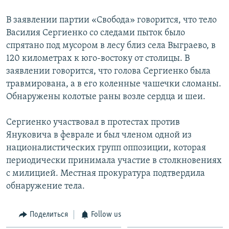
Հայերեն
В заявлении партии «Свобода» говорится, что тело
Василия Сергиенко со следами пыток было
English
спрятано под мусором в лесу близ села Выграево, в
Русский
120 километрах к юго-востоку от столицы. В
заявлении говорится, что голова Сергиенко была
травмирована, а в его коленные чашечки сломаны.
Все сайты Радио Азатутюн
Обнаружены колотые раны возле сердца и шеи.
Сергиенко участвовал в протестах против
Януковича в феврале и был членом одной из
националистических групп оппозиции, которая
периодически принимала участие в столкновениях
с милицией. Местная прокуратура подтвердила
обнаружение тела.
Поделиться
Follow us