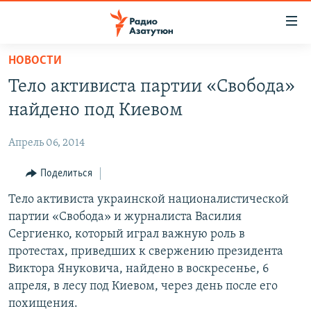
Ссылки
доступа
Перейти
НОВОСТИ
к
ГЛАВНАЯ
Тело активиста партии «Свобода»
основному
НОВОСТИ
содержанию
найдено под Киевом
ПОЛИТИКА
Перейти
к
Апрель 06, 2014
ОБЩЕСТВО
основной
ЭКОНОМИКА
Поделиться
навигации
Перейти
РЕГИОН
Тело активиста украинской националистической
к
партии «Свобода» и журналиста Василия
НАГОРНЫЙ КАРАБАХ
поиску
Сергиенко, который играл важную роль в
КУЛЬТУРА
протестах, приведших к свержению президента
Виктора Януковича, найдено в воскресенье, 6
СПОРТ
апреля, в лесу под Киевом, через день после его
АРХИВ
похищения.