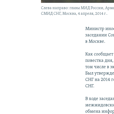
Слева направо: главы МИД России, Арм
СМИД СНГ, Москва, 4 апреля, 2014 г․
Министр инос
заседании Со
в Москве.
Как сообщает
повестка дня
том числе в 
Был утвержде
СНГ на 2014 г
СНГ.
В ходе засед
межмидовских
обмена инфор