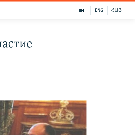
ENG
ՀԱՅ
частие