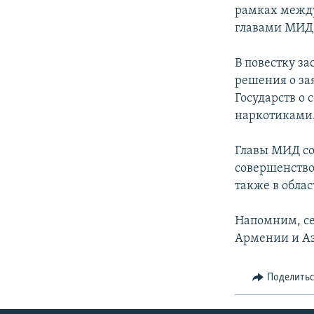
рамках между
главами МИД 
В повестку з
решения о за
Государств о
наркотиками
Главы МИД со
совершенство
также в обла
Напомним, се
Армении и А
Поделить