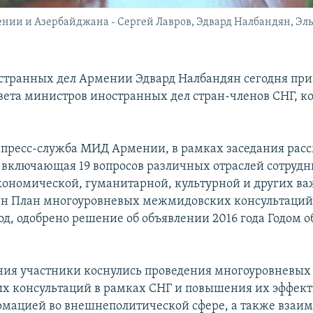
ении и Азербайджана - Сергей Лавров, Эдвард Налбандян, Эл
транных дел Армении Эдвард Налбандян сегодня прин
вета министров иностранных дел стран-членов СНГ, к
 пресс-служба МИД Армении, в рамках заседания рас
, включающая 19 вопросов различных отраслей сотрудн
экономической, гуманитарной, культурной и других в
н План многоуровневых межмидовских консультаций
од, одобрено решение об объявлении 2016 года Годом о
ания участники коснулись проведения многоуровневых
 консультаций в рамках СНГ и повышения их эффект
мацией во внешнеполитической сфере, а также взаим