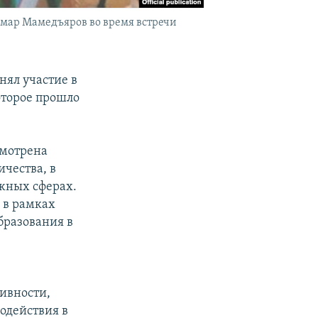
ьмар Мамедъяров во время встречи
ял участие в
оторое прошло
смотрена
ичества, в
ажных сферах.
 в рамках
бразования в
ивности,
одействия в