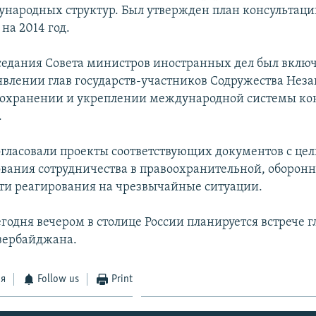
народных структур. Был утвержден план консультац
на 2014 год.
аседания Совета министров иностранных дел был вклю
явлении глав государств-участников Содружества Нез
 сохранении и укреплении международной системы ко
.
гласовали проекты соответствующих документов с це
вания сотрудничества в правоохранительной, оборонн
сти реагирования на чрезвычайные ситуации.
годня вечером в столице России планируется встрече 
зербайджана.
ся
Follow us
Print