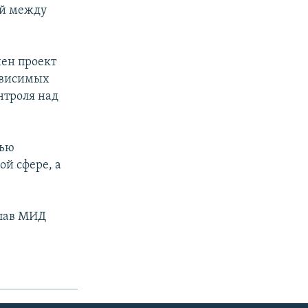
ий между
чен проект
ависимых
нтроля над
лью
ой сфере, а
глав МИД