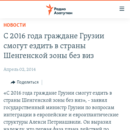
Ссылки
доступа
Перейти
НОВОСТИ
к
ГЛАВНАЯ
С 2016 года граждане Грузии
основному
НОВОСТИ
содержанию
смогут ездить в страны
ПОЛИТИКА
Перейти
Шенгенской зоны без виз
к
ОБЩЕСТВО
основной
Апрель 02, 2014
ЭКОНОМИКА
навигации
Перейти
Поделиться
РЕГИОН
к
«С 2016 года граждане Грузии смогут ездить в
НАГОРНЫЙ КАРАБАХ
поиску
страны Шенгенской зоны без виз», - заявил
КУЛЬТУРА
государственный министр Грузии по вопросам
СПОРТ
интеграции в европейские и евроатлантические
структуры Алекси Петриашвили. Он выразил
АРХИВ
надежду, что первая фаза плана действий по