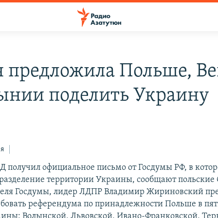
я предложила Польше, В
ынии поделить Украину
ся
 получил официальное письмо от Госдумы РФ, в кото
 разделение территории Украины, сообщают польские
еля Госдумы, лидер ЛДПР Владимир Жириновский пре
бовать референдума по принадлежности Польше в пя
аины: Волынской, Львовской, Ивано-Франковской, Тер