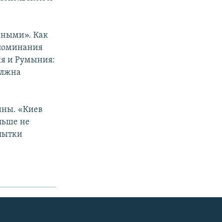
нными». Как
упоминания
я и Румыния:
олжна
ины. «Киев
льше не
опытки