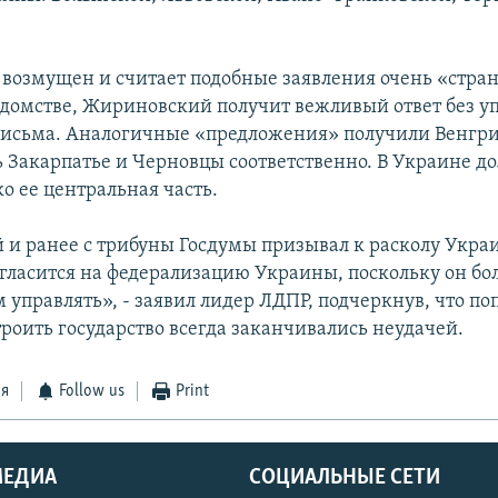
озмущен и считает подобные заявления очень «стра
едомстве, Жириновский получит вежливый ответ без 
исьма. Аналогичные «предложения» получили Венгри
 Закарпатье и Черновцы соответственно. В Украине д
ко ее центральная часть.
и ранее с трибуны Госдумы призывал к расколу Укра
огласится на федерализацию Украины, поскольку он бо
 управлять», - заявил лидер ЛДПР, подчеркнув, что п
роить государство всегда заканчивались неудачей.
ся
Follow us
Print
МЕДИА
СОЦИАЛЬНЫЕ СЕТИ