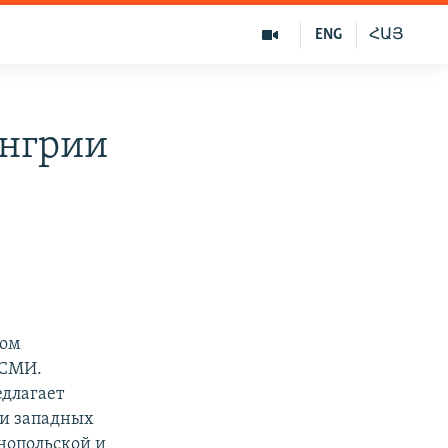
ENG
ՀԱՅ
енгрии
ром
 СМИ.
длагает
ти западных
нопольской и