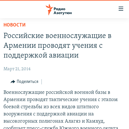
Ссылки
доступа
Перейти
НОВОСТИ
к
ГЛАВНАЯ
Российские военнослужащие в
основному
НОВОСТИ
содержанию
Армении проводят учения с
ПОЛИТИКА
Перейти
поддержкой авиации
к
ОБЩЕСТВО
основной
Март 21, 2014
ЭКОНОМИКА
навигации
Перейти
Поделиться
РЕГИОН
к
Военнослужащие российской военной базы в
НАГОРНЫЙ КАРАБАХ
поиску
Армении проводят тактические учения с этапом
КУЛЬТУРА
боевой стрельбы из всех видов штатного
СПОРТ
вооружения с поддержкой авиации на
высокогорных полигонах Алагяз и Камхуд,
АРХИВ
сообщает пресс-служба Южного военного округа