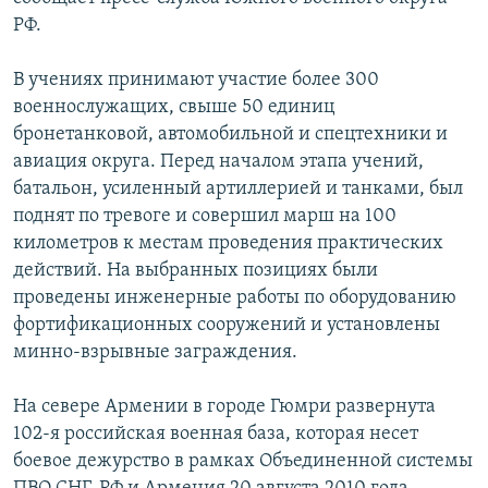
РФ.
Հայերեն
English
В учениях принимают участие более 300
военнослужащих, свыше 50 единиц
Русский
бронетанковой, автомобильной и спецтехники и
авиация округа. Перед началом этапа учений,
Все сайты Радио Азатутюн
батальон, усиленный артиллерией и танками, был
поднят по тревоге и совершил марш на 100
километров к местам проведения практических
действий. На выбранных позициях были
проведены инженерные работы по оборудованию
фортификационных сооружений и установлены
минно-взрывные заграждения.
На севере Армении в городе Гюмри развернута
102-я российская военная база, которая несет
боевое дежурство в рамках Объединенной системы