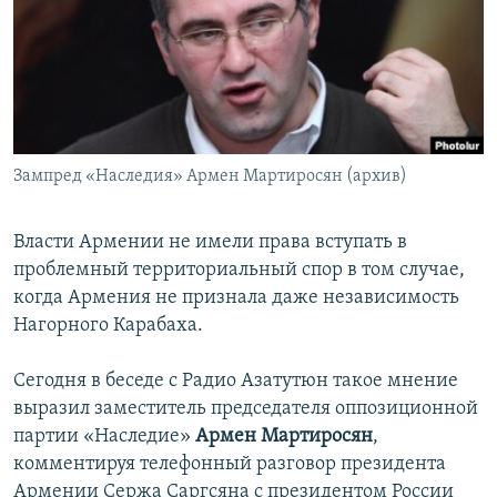
Հայերեն
English
Русский
Зампред «Наследия» Армен Мартиросян (архив)
Все сайты Радио Азатутюн
Власти Армении не имели права вступать в
проблемный территориальный спор в том случае,
когда Армения не признала даже независимость
Нагорного Карабаха.
Сегодня в беседе с Радио Азатутюн такое мнение
выразил заместитель председателя оппозиционной
партии «Наследие»
Армен Мартиросян
,
комментируя телефонный разговор президента
Армении Сержа Саргсяна с президентом России