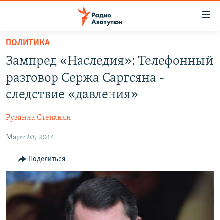
Ссылки
доступа
Перейти
ПОЛИТИКА
к
ГЛАВНАЯ
Зампред «Наследия»: Телефонный
основному
НОВОСТИ
содержанию
разговор Сержа Саргсяна -
ПОЛИТИКА
Перейти
следствие «давления»
к
ОБЩЕСТВО
основной
Рузанна Степанян
ЭКОНОМИКА
навигации
Перейти
Март 20, 2014
РЕГИОН
к
НАГОРНЫЙ КАРАБАХ
Поделиться
поиску
КУЛЬТУРА
СПОРТ
АРХИВ