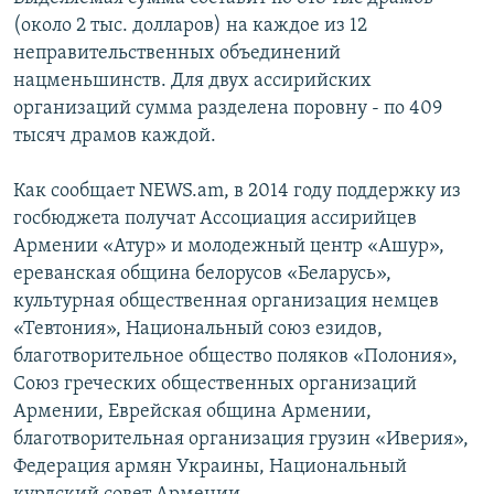
(около 2 тыс. долларов) на каждое из 12
Հայերեն
неправительственных объединений
English
нацменьшинств. Для двух ассирийских
организаций сумма разделена поровну - по 409
Русский
тысяч драмов каждой.
Все сайты Радио Азатутюн
Как сообщает NEWS.am, в 2014 году поддержку из
госбюджета получат Ассоциация ассирийцев
Армении «Атур» и молодежный центр «Ашур»,
ереванская община белорусов «Беларусь»,
культурная общественная организация немцев
«Тевтония», Национальный союз езидов,
благотворительное общество поляков «Полония»,
Союз греческих общественных организаций
Армении, Еврейская община Армении,
благотворительная организация грузин «Иверия»,
Федерация армян Украины, Национальный