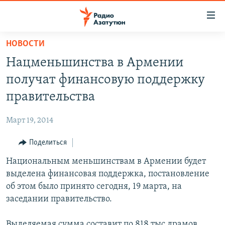
Ссылки
доступа
Перейти
НОВОСТИ
к
ГЛАВНАЯ
Нацменьшинства в Армении
основному
НОВОСТИ
содержанию
получат финансовую поддержку
ПОЛИТИКА
Перейти
правительства
к
ОБЩЕСТВО
основной
Март 19, 2014
ЭКОНОМИКА
навигации
Перейти
Поделиться
РЕГИОН
к
Национальным меньшинствам в Армении будет
НАГОРНЫЙ КАРАБАХ
поиску
выделена финансовая поддержка, постановление
КУЛЬТУРА
об этом было принято сегодня, 19 марта, на
СПОРТ
заседании правительство.
АРХИВ
Выделяемая сумма составит по 818 тыс драмов