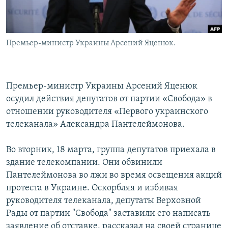
Հայերեն
English
Премьер-министр Украины Арсений Яценюк.
Русский
Все сайты Радио Азатутюн
Премьер-министр Украины Арсений Яценюк
осудил действия депутатов от партии «Свобода» в
отношении руководителя «Первого украинского
телеканала» Александра Пантелеймонова.
Во вторник, 18 марта, группа депутатов приехала в
здание телекомпании. Они обвинили
Пантелеймонова во лжи во время освещения акций
протеста в Украине. Оскорбляя и избивая
руководителя телеканала, депутаты Верховной
Рады от партии "Свобода" заставили его написать
заявление об отставке, рассказал на своей странице