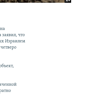
 на
 заявил, что
ных Израилем
 четверо
объект,
ваченной
ратно