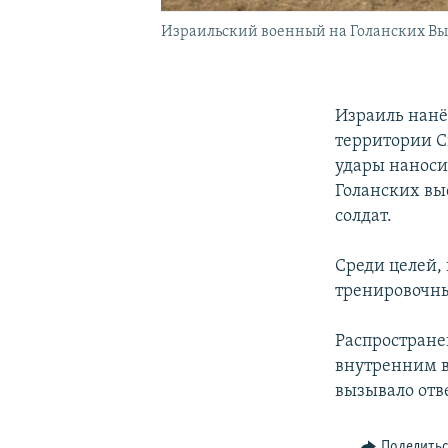
Израильский военный на Голанских Выс
Израиль нанё
территории С
удары наноси
Голанских вы
солдат.
Среди целей,
тренировочны
Распростране
внутренним в
вызывало отв
Поделить