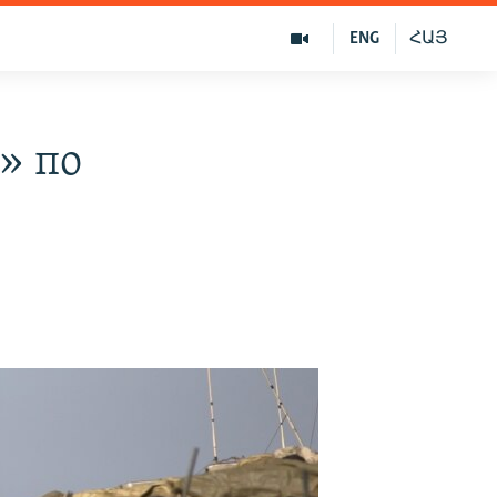
ENG
ՀԱՅ
» по