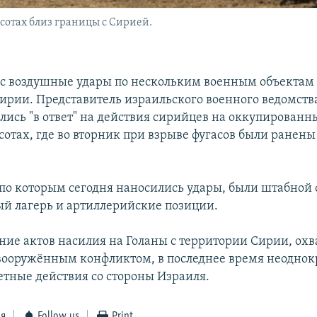
отах близ границы с Сирией.
с воздушные удары по нескольким военным объектам
ирии. Представитель израильского военного ведомства
лись "в ответ" на действия сирийцев на оккупирован
сотах, где во вторник при взрыве фугасов были ранены
 по которым сегодня наносились удары, были штабной 
й лагерь и артиллерийские позиции.
ние актов насилия на Голаны с территории Сирии, ох
ооружённым конфликтом, в последнее время неоднок
етные действия со стороны Израиля.
ся
Follow us
Print