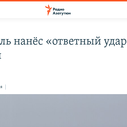
ль нанёс «ответный удар
и
ся