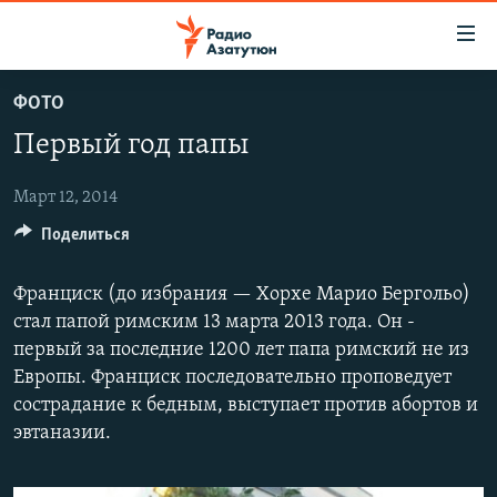
Ссылки
доступа
Перейти
ФОТО
к
ГЛАВНАЯ
Первый год папы
основному
НОВОСТИ
содержанию
ПОЛИТИКА
Перейти
Март 12, 2014
к
Поделиться
ОБЩЕСТВО
основной
ЭКОНОМИКА
навигации
Франциск (до избрания — Хорхе Марио Бергольо)
Перейти
РЕГИОН
стал папой римским 13 марта 2013 года. Он -
к
первый за последние 1200 лет папа римский не из
НАГОРНЫЙ КАРАБАХ
поиску
Европы. Франциск последовательно проповедует
КУЛЬТУРА
сострадание к бедным, выступает против абортов и
эвтаназии.
СПОРТ
АРХИВ