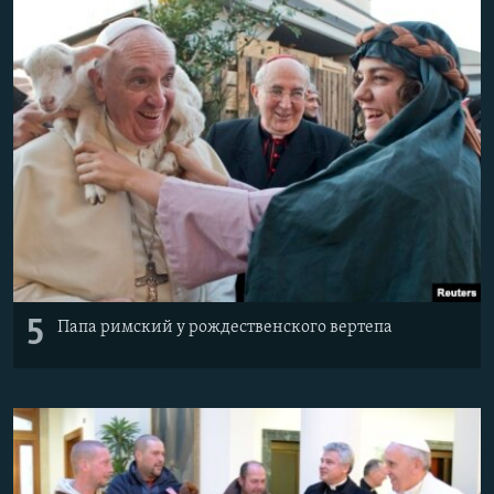
Հայերեն
English
Русский
Все сайты Радио Азатутюн
5
Папа римский у рождественского вертепа