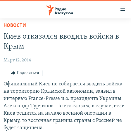
Ссылки
доступа
Перейти
НОВОСТИ
к
ГЛАВНАЯ
Киев отказался вводить войска в
основному
НОВОСТИ
содержанию
Крым
ПОЛИТИКА
Перейти
к
Март 12, 2014
ОБЩЕСТВО
основной
ЭКОНОМИКА
Поделиться
навигации
Перейти
РЕГИОН
Официальный Киев не собирается вводить войска
к
на территорию Крымской автономии, заявил в
НАГОРНЫЙ КАРАБАХ
поиску
интервью France-Presse и.о. президента Украины
КУЛЬТУРА
Александр Турчинов. По его словам, в случае, если
Киев решится на начало военной операции в
СПОРТ
Крыму, то восточная граница страны с Россией не
АРХИВ
будет защищена.