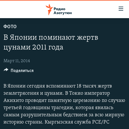
Ссылки
доступа
Перейти
ФОТО
к
ГЛАВНАЯ
В Японии поминают жертв
основному
НОВОСТИ
содержанию
цунами 2011 года
ПОЛИТИКА
Перейти
к
Март 11, 2014
ОБЩЕСТВО
основной
Поделиться
ЭКОНОМИКА
навигации
Перейти
РЕГИОН
В Японии сегодня вспоминают 18 тысяч жертв
к
НАГОРНЫЙ КАРАБАХ
землетрясения и цунами. В Токио император
поиску
Акихито проводит памятную церемонию по случаю
КУЛЬТУРА
третьей годовщины трагедии, которая явилась
СПОРТ
самым разрушительным бедствием за всю мирную
историю страны. Кыргызская служба РСЕ/РС
АРХИВ