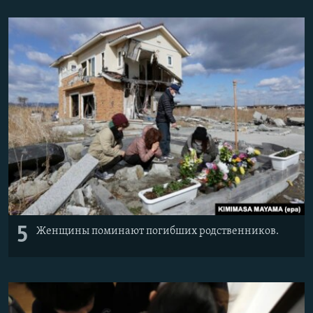
Հայերեն
English
Русский
Все сайты Радио Азатутюн
5
Женщины поминают погибших родственников.