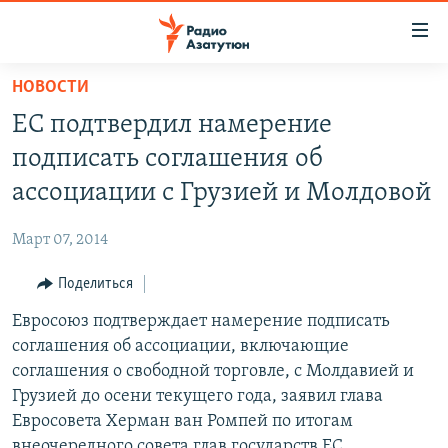
Ссылки
доступа
Перейти
НОВОСТИ
к
ГЛАВНАЯ
ЕС подтвердил намерение
основному
НОВОСТИ
содержанию
подписать соглашения об
ПОЛИТИКА
Перейти
ассоциации с Грузией и Молдовой
к
ОБЩЕСТВО
основной
Март 07, 2014
ЭКОНОМИКА
навигации
Перейти
Поделиться
РЕГИОН
к
Евросоюз подтверждает намерение подписать
НАГОРНЫЙ КАРАБАХ
поиску
соглашения об ассоциации, включающие
КУЛЬТУРА
соглашения о свободной торговле, с Молдавией и
СПОРТ
Грузией до осени текущего года, заявил глава
Евросовета Херман ван Ромпей по итогам
АРХИВ
внеочередного совета глав государств ЕС.