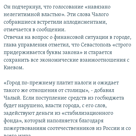
Он подчеркнул, что голосование «навязано
Հայերեն
нелегитимной властью». Эти слова Чалого
English
собравшиеся встретили аплодисментами,
отмечается в сообщении.
Русский
Отвечая на вопрос о финансовой ситуации в городе,
глава управления отметил, что Севастополь «строго
Все сайты Радио Азатутюн
придерживается буквы закона» и старается
сохранить все экономические взаимоотношения с
Киевом.
«Город по-прежнему платит налоги и ожидает
такого же отношения от столицы», - добавил
Чалый. Если поступление средств из госбюджета
будет нарушено, власти города, с его слов,
задействуют деньги из «стабилизационного
фонда», который наполняется благодаря
пожертвованиям соотечественников из России и со