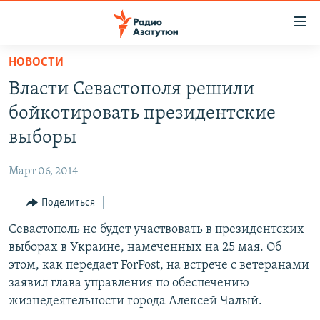
Ссылки
доступа
Перейти
НОВОСТИ
к
ГЛАВНАЯ
Власти Севастополя решили
основному
НОВОСТИ
содержанию
бойкотировать президентские
ПОЛИТИКА
Перейти
выборы
к
ОБЩЕСТВО
основной
Март 06, 2014
ЭКОНОМИКА
навигации
Перейти
Поделиться
РЕГИОН
к
Севастополь не будет участвовать в президентских
НАГОРНЫЙ КАРАБАХ
поиску
выборах в Украине, намеченных на 25 мая. Об
КУЛЬТУРА
этом, как передает ForPost, на встрече с ветеранами
СПОРТ
заявил глава управления по обеспечению
жизнедеятельности города Алексей Чалый.
АРХИВ