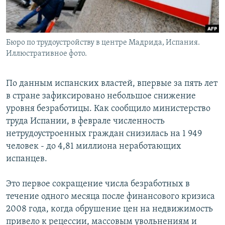
Հայերեն
English
Бюро по трудоустройству в центре Мадрида, Испания.
Русский
Иллюстративное фото.
Все сайты Радио Азатутюн
По данным испанских властей, впервые за пять лет
в стране зафиксировано небольшое снижение
уровня безработицы. Как сообщило министерство
труда Испании, в феврале численность
нетрудоустроенных граждан снизилась на 1 949
человек - до 4,81 миллиона неработающих
испанцев.
Это первое сокращение числа безработных в
течение одного месяца после финансового кризиса
2008 года, когда обрушение цен на недвижимость
привело к рецессии, массовым увольнениям и