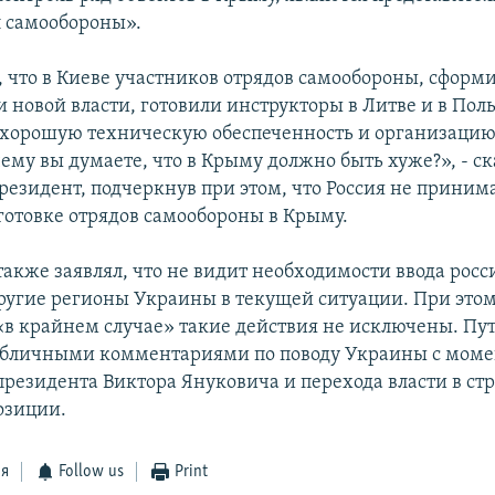
 самообороны».
, что в Киеве участников отрядов самообороны, сфор
 новой власти, готовили инструкторы в Литве и в Пол
хорошую техническую обеспеченность и организацию
ему вы думаете, что в Крыму должно быть хуже?», - ск
резидент, подчеркнув при этом, что Россия не приним
дготовке отрядов самообороны в Крыму.
также заявлял, что не видит необходимости ввода рос
ругие регионы Украины в текущей ситуации. При этом 
 «в крайнем случае» такие действия не исключены. Пу
убличными комментариями по поводу Украины с моме
президента Виктора Януковича и перехода власти в стр
озиции.
ся
Follow us
Print