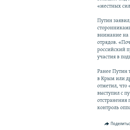
«местных сил
Путин заявил
сторонниками
внимание на 
отрядов. «Поч
российский п
участия в по
Ранее Путин 
в Крым или д
отметил, что
выступил с п
отстранения 
контроль опп
Поделить