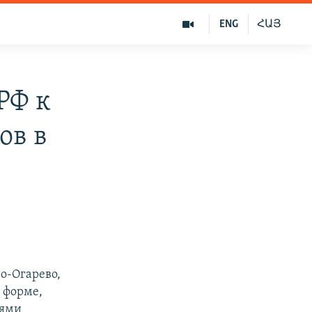
ENG
ՀԱՅ
РФ к
ов в
о-Огарево,
 форме,
лями