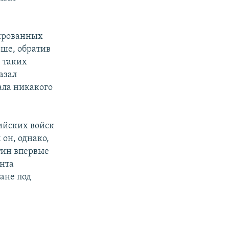
мированных
ьше, обратив
 таких
азал
ала никакого
сийских войск
он, однако,
тин впервые
нта
ане под