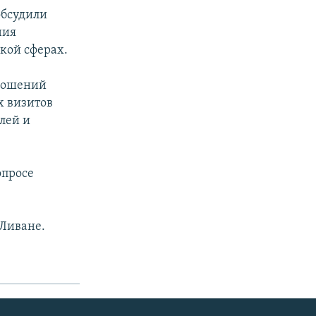
обсудили
ния
ской сферах.
ношений
х визитов
лей и
опросе
 Ливане.