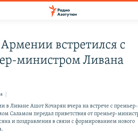
 Армении встретился с
ер-министром Ливана
ся
и в Ливане Ашот Кочарян вчера на встрече с премье
ом Саламом передал приветствия от премьер-минис
сяна и поздравления в связи с формированием нового
а.