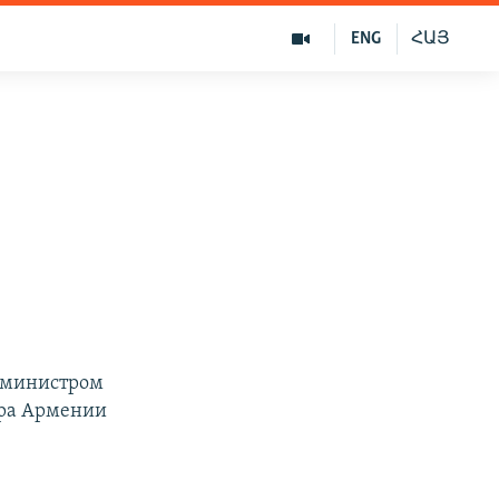
ENG
ՀԱՅ
р-министром
тра Армении