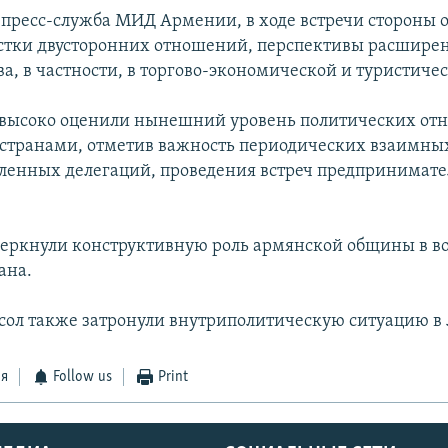
 пресс-служба МИД Армении, в ходе встречи стороны 
стки двусторонних отношений, перспективы расшире
а, в частности, в торгово-экономической и туристиче
 высоко оценили нынешний уровень политических от
странами, отметив важность периодических взаимны
ленных делегаций, проведения встреч предпринимате
еркнули конструктивную роль армянской общины в в
ана.
сол также затронули внутриполитическую ситуацию в
ся
Follow us
Print