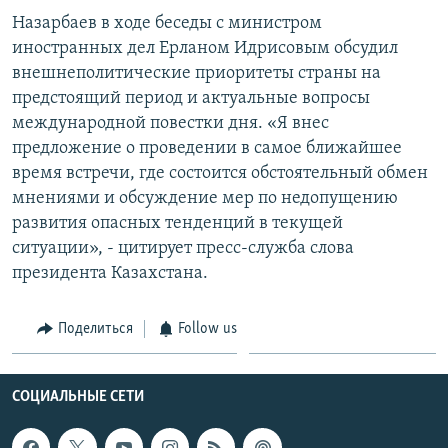
Назарбаев в ходе беседы с министром
Հայերեն
иностранных дел Ерланом Идрисовым обсудил
English
внешнеполитические приоритеты страны на
предстоящий период и актуальные вопросы
Русский
международной повестки дня. «Я внес
предложение о проведении в самое ближайшее
Все сайты Радио Азатутюн
время встречи, где состоится обстоятельный обмен
мнениями и обсуждение мер по недопущению
развития опасных тенденций в текущей
ситуации», - цитирует пресс-служба слова
президента Казахстана.
Поделиться
Follow us
СОЦИАЛЬНЫЕ СЕТИ