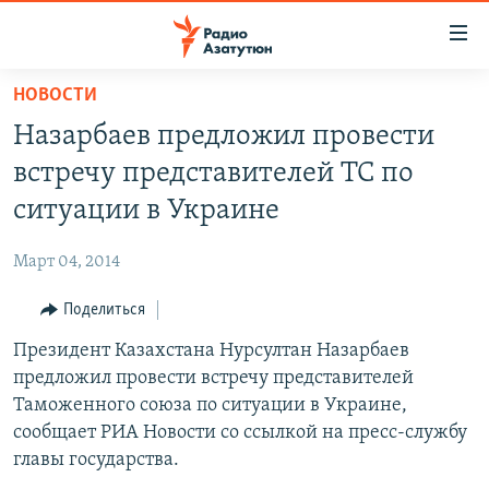
Ссылки
доступа
Перейти
НОВОСТИ
к
ГЛАВНАЯ
Назарбаев предложил провести
основному
НОВОСТИ
содержанию
встречу представителей ТС по
ПОЛИТИКА
Перейти
ситуации в Украине
к
ОБЩЕСТВО
основной
Март 04, 2014
ЭКОНОМИКА
навигации
Перейти
Поделиться
РЕГИОН
к
Президент Казахстана Нурсултан Назарбаев
НАГОРНЫЙ КАРАБАХ
поиску
предложил провести встречу представителей
КУЛЬТУРА
Таможенного союза по ситуации в Украине,
СПОРТ
сообщает РИА Новости со ссылкой на пресс-службу
главы государства.
АРХИВ