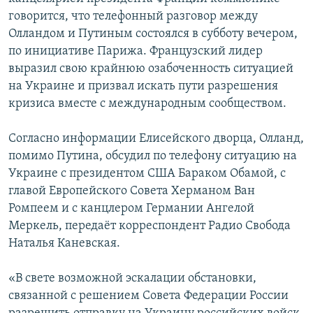
говорится, что телефонный разговор между
Հայերեն
Олландом и Путиным состоялся в субботу вечером,
English
по инициативе Парижа. Французский лидер
выразил свою крайнюю озабоченность ситуацией
Русский
на Украине и призвал искать пути разрешения
кризиса вместе с международным сообществом.
Все сайты Радио Азатутюн
Согласно информации Елисейского дворца, Олланд,
помимо Путина, обсудил по телефону ситуацию на
Украине с президентом США Бараком Обамой, с
главой Европейского Совета Херманом Ван
Ромпеем и с канцлером Германии Ангелой
Меркель, передаёт корреспондент Радио Свобода
Наталья Каневская.
«В свете возможной эскалации обстановки,
связанной с решением Совета Федерации России