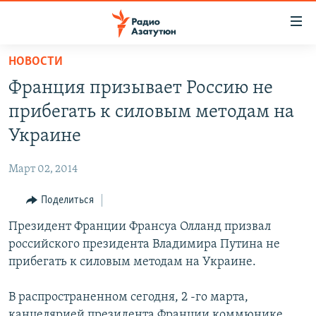
Ссылки
доступа
Перейти
НОВОСТИ
к
ГЛАВНАЯ
Франция призывает Россию не
основному
НОВОСТИ
содержанию
прибегать к силовым методам на
ПОЛИТИКА
Перейти
Украине
к
ОБЩЕСТВО
основной
Март 02, 2014
ЭКОНОМИКА
навигации
Перейти
Поделиться
РЕГИОН
к
Президент Франции Франсуа Олланд призвал
НАГОРНЫЙ КАРАБАХ
поиску
российского президента Владимира Путина не
КУЛЬТУРА
прибегать к силовым методам на Украине.
СПОРТ
В распространенном сегодня, 2 -го марта,
АРХИВ
канцелярией президента Франции коммюнике