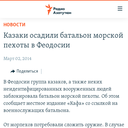
Ссылки
доступа
Перейти
НОВОСТИ
к
ГЛАВНАЯ
Казаки осадили батальон морской
основному
НОВОСТИ
содержанию
пехоты в Феодосии
ПОЛИТИКА
Перейти
к
Март 02, 2014
ОБЩЕСТВО
основной
ЭКОНОМИКА
Поделиться
навигации
Перейти
РЕГИОН
В Феодосии группа казаков, а также неких
к
неидентифицированных вооруженных людей
НАГОРНЫЙ КАРАБАХ
поиску
заблокировала батальон морской пехоты. Об этом
КУЛЬТУРА
сообщает местное издание «Кафа» со ссылкой на
военнослужащих батальона.
СПОРТ
АРХИВ
От морпехов потребовали сложить оружие. В случае