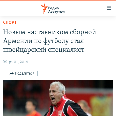
Ссылки
доступа
Перейти
СПОРТ
к
ГЛАВНАЯ
Новым наставником сборной
основному
НОВОСТИ
содержанию
Армении по футболу стал
ПОЛИТИКА
Перейти
швейцарский специалист
к
ОБЩЕСТВО
основной
Март 01, 2014
ЭКОНОМИКА
навигации
Перейти
Поделиться
РЕГИОН
к
НАГОРНЫЙ КАРАБАХ
поиску
КУЛЬТУРА
СПОРТ
АРХИВ