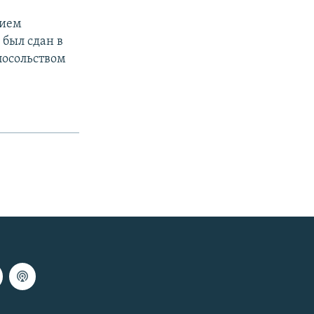
нием
 был сдан в
посольством