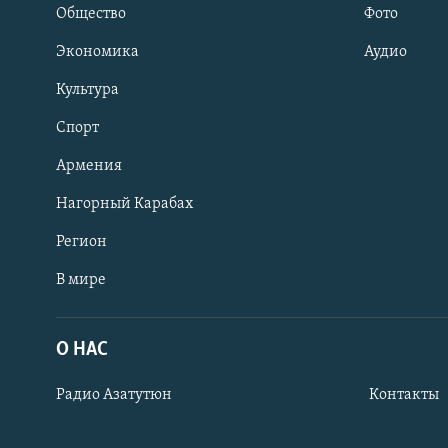
Общество
Фото
Экономика
Аудио
Культура
Спорт
Армения
Нагорный Карабах
Регион
В мире
Հայերեն
English
О НАС
Русский
Радио Азатутюн
Контакты
Все сайты Радио Азатутюн