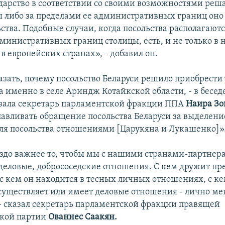
дарство в соответствии со своими возможностями реша
ы либо за пределами ее административных границ оно
ства. Подобные случаи, когда посольства располагаютс
министративных границ столицы, есть, и не только в
 в европейских странах», - добавил он.
казать, почему посольство Беларуси решило приобрест
а именно в селе Ариндж Котайкской области, - в бесед
зала секретарь парламентской фракции ППА
Наира Зо
славливать обращение посольства Беларуси за выделен
ля посольства отношениями [Царукяна и Лукашенко]»
аздо важнее то, чтобы мы с нашими странами-партне
деловые, добрососедские отношения. С кем дружит пр
 с кем он находится в тесных личных отношениях, с к
уществляет или имеет деловые отношения - лично ме
 - сказал секретарь парламентской фракции правящей
ской партии
Ованнес Саакян.