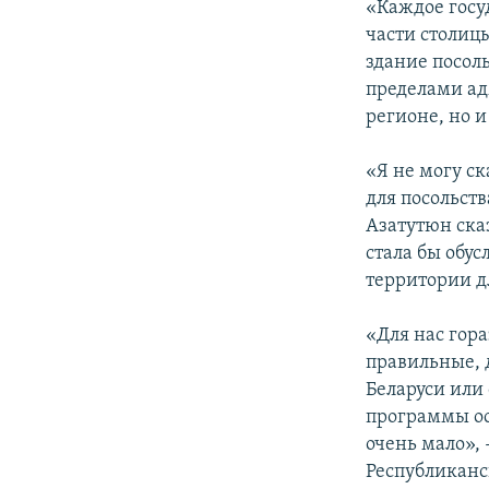
«Каждое госу
части столиц
здание посоль
пределами ад
регионе, но и
«Я не могу с
для посольств
Азатутюн ска
стала бы обу
территории д
«Для нас гор
правильные, 
Беларуси или
программы ос
очень мало»,
Республикан