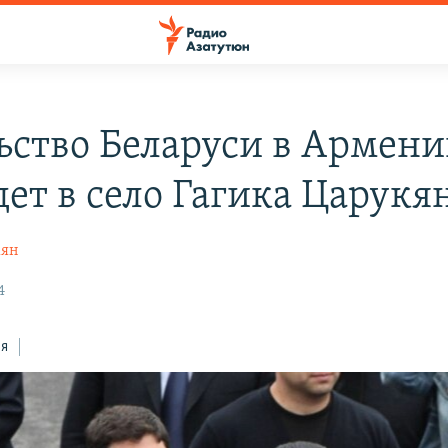
ьство Беларуси в Армен
дет в село Гагика Царукя
кян
4
ся