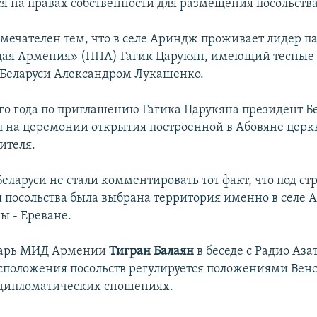
я на правах собственности для размещения посольства
имечателен тем, что в селе Ариндж проживает лидер п
я Армения» (ППА) Гагик Царукян, имеющий тесные 
Беларуси Александром Лукашенко.
го года по приглашению Гагика Царукяна президент Б
л на церемонии открытия построенной в Абовяне церк
ителя.
Беларуси не стали комментировать тот факт, что под ст
я посольства была выбрана территория именно в селе А
ы - Ереване.
тарь МИД Армении
Тигран Балаян
в беседе с Радио Аза
асположения посольств регулируется положениями Вен
 дипломатических сношениях.