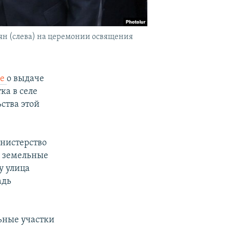
ян (слева) на церемонии освящения
ие
о выдаче
ка в селе
ства этой
инистерство
и земельные
у улица
адь
.
ьные участки