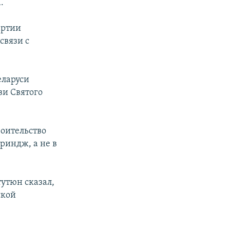
.
артии
связи с
еларуси
ви Святого
роительство
риндж, а не в
тутюн сказал,
ской