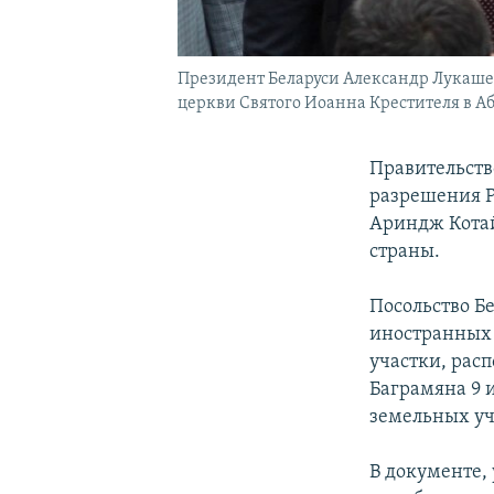
Президент Беларуси Александр Лукаше
церкви Святого Иоанна Крестителя в Або
Правительст
разрешения Р
Ариндж Котай
страны.
Посольство Б
иностранных 
участки, рас
Баграмяна 9 
земельных уч
В документе,