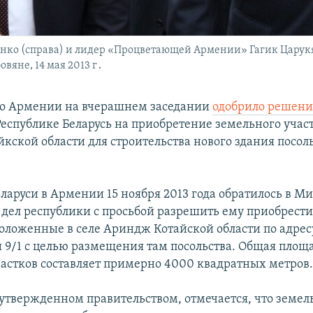
нко (справа) и лидер «Процветающей Армении» Гагик Царук
вяне, 14 мая 2013 г․
во Армении на вчерашнем заседании
одобрило решен
еспублике Беларусь на приобретение земельного участ
кской области для строительства нового здания посоль
еларуси в Армении 15 ноября 2013 года обратилось в М
дел республики с просьбой разрешить ему приобрест
положенные в селе Ариндж Котайской области по адрес
и 9/1 с целью размещения там посольства. Общая площ
астков составляет примерно 4000 квадратных метров
 утвержденном правительством, отмечается, что земел