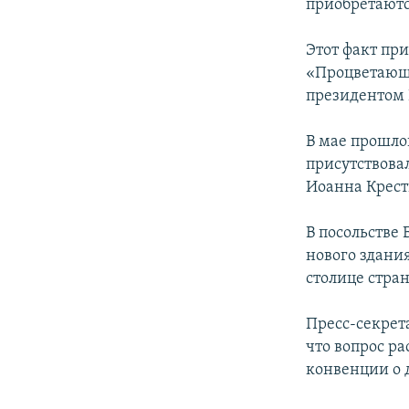
приобретаютс
Этот факт пр
«Процветающа
президентом 
В мае прошло
присутствова
Иоанна Крест
В посольстве 
нового здани
столице стран
Пресс-секре
что вопрос р
конвенции о