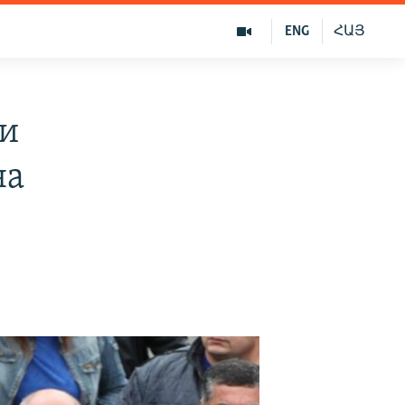
ENG
ՀԱՅ
ии
на