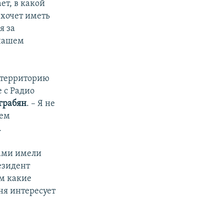
ет, в какой
 хочет иметь
я за
 нашем
и территорию
е с Радио
грабян
. – Я не
ием
.
рами имели
езидент
ем какие
ня интересует