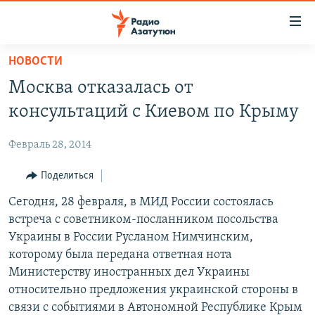
Ссылки
доступа
Перейти
НОВОСТИ
к
ГЛАВНАЯ
Москва отказалась от
основному
НОВОСТИ
содержанию
консультаций с Киевом по Крыму
ПОЛИТИКА
Перейти
к
Февраль 28, 2014
ОБЩЕСТВО
основной
ЭКОНОМИКА
Поделиться
навигации
Перейти
РЕГИОН
Сегодня, 28 февраля, в МИД России состоялась
к
встреча с советником-посланником посольства
НАГОРНЫЙ КАРАБАХ
поиску
Украины в России Русланом Нимчинским,
КУЛЬТУРА
которому была передана ответная нота
Министерству иностранных дел Украины
СПОРТ
относительно предложения украинской стороны в
АРХИВ
связи с событиями в Автономной Республике Крым