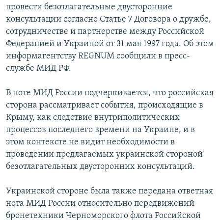
провести безотлагательные двусторонние
Հայերեն
консультации согласно Статье 7 Договора о дружбе,
сотрудничестве и партнерстве между Российской
English
Федерацией и Украиной от 31 мая 1997 года. Об этом
Русский
информагентству REGNUM сообщили в пресс-
службе МИД РФ.
Все сайты Радио Азатутюн
В ноте МИД России подчеркивается, что российская
сторона рассматривает события, происходящие в
Крыму, как следствие внутриполитических
процессов последнего времени на Украине, и в
этом контексте не видит необходимости в
проведении предлагаемых украинской стороной
безотлагательных двусторонних консультаций.
Украинской стороне была также передана ответная
нота МИД России относительно передвижений
бронетехники Черноморского флота Российской