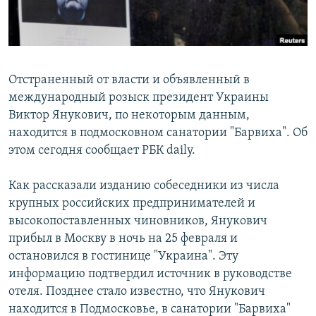
Հայերեն
English
Русский
Отстраненный от власти и объявленный в
международный розыск президент Украины
Виктор Янукович, по некоторым данным,
Все сайты Радио Азатутюн
находится в подмосковном санатории "Барвиха". Об
этом сегодня сообщает РБК daily.
Как рассказали изданию собеседники из числа
крупных российских предпринимателей и
высокопоставленных чиновников, Янукович
прибыл в Москву в ночь на 25 февраля и
остановился в гостинице "Украина". Эту
информацию подтвердил источник в руководстве
отеля. Позднее стало известно, что Янукович
находится в Подмосковье, в санатории "Барвиха"