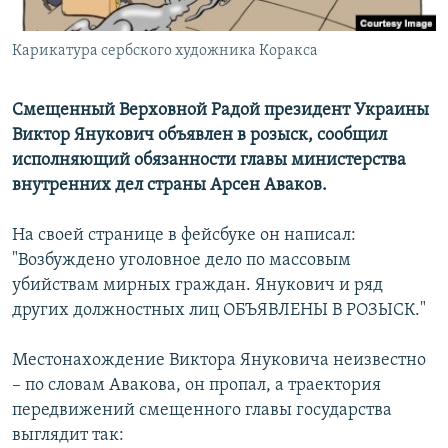
Հայերեն
Карикатура сербского художника Коракса
English
Русский
Смещенный Верховной Радой президент Украины
Виктор Янукович объявлен в розыск, сообщил
исполняющий обязанности главы министерства
Все сайты Радио Азатутюн
внутренних дел страны Арсен Аваков.
На своей странице в фейсбуке он написал:
"Возбуждено уголовное дело по массовым
убийствам мирных граждан. Янукович и ряд
других должностных лиц ОБЪЯВЛЕНЫ В РОЗЫСК."
Местонахождение Виктора Януковича неизвестно
– по словам Авакова, он пропал, а траектория
передвижений смещенного главы государства
выглядит так: