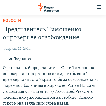
Ссылки
доступа
Перейти
НОВОСТИ
к
ГЛАВНАЯ
Представитель Тимошенко
основному
НОВОСТИ
содержанию
опроверг ее освобождение
ПОЛИТИКА
Перейти
к
Февраль 22, 2014
ОБЩЕСТВО
основной
ЭКОНОМИКА
Поделиться
навигации
Перейти
РЕГИОН
Официальный представитель Юлии Тимошенко
к
опровергла информацию о том, что бывший
НАГОРНЫЙ КАРАБАХ
поиску
премьер-министр Украины была освобождена из
КУЛЬТУРА
тюремной больницы в Харькове. Ранее Наталья
Лысова заявляла агентству Associated Press, что
СПОРТ
Тимошенко уже находится на свободе. Однако
АРХИВ
теперь она взяла свои слова назад.