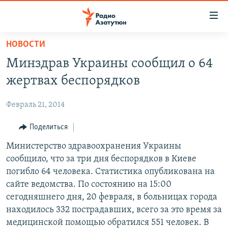
Ссылки
доступа
Перейти
НОВОСТИ
к
ГЛАВНАЯ
Минздрав Украины сообщил о 64
основному
НОВОСТИ
содержанию
жертвах беспорядков
ПОЛИТИКА
Перейти
к
Февраль 21, 2014
ОБЩЕСТВО
основной
ЭКОНОМИКА
Поделиться
навигации
Перейти
РЕГИОН
Министерство здравоохранения Украины
к
сообщило, что за три дня беспорядков в Киеве
НАГОРНЫЙ КАРАБАХ
поиску
погибло 64 человека. Статистика опубликована на
КУЛЬТУРА
сайте ведомства. По состоянию на 15:00
сегодняшнего дня, 20 февраля, в больницах города
СПОРТ
находилось 332 пострадавших, всего за это время за
АРХИВ
медицинской помощью обратился 551 человек. В