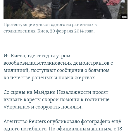
Հայերեն
English
Протестующие уносят одного из раненных в
Русский
столкновениях. Киев, 20 февраля 2014 года.
Все сайты Радио Азатутюн
Из Киева, где сегодня утром
возобновилисьстолкновения демонстрантов с
милицией, поступают сообщения о большом
количестве раненых и новых жертвах.
Со сцены на Майдане Незалежности просят
вызвать кареты скорой помощи к гостинице
«Украина» и сооружать носилки.
Агентство Reuters опубликовало фотографию ещё
одного погибшего. По официальным данным, с 18