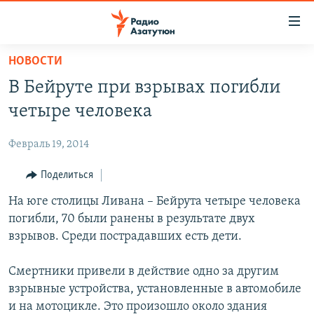
Ссылки
доступа
Перейти
НОВОСТИ
к
ГЛАВНАЯ
В Бейруте при взрывах погибли
основному
НОВОСТИ
содержанию
четыре человека
ПОЛИТИКА
Перейти
к
Февраль 19, 2014
ОБЩЕСТВО
основной
ЭКОНОМИКА
Поделиться
навигации
Перейти
РЕГИОН
На юге столицы Ливана – Бейрута четыре человека
к
погибли, 70 были ранены в результате двух
НАГОРНЫЙ КАРАБАХ
поиску
взрывов. Среди пострадавших есть дети.
КУЛЬТУРА
Смертники привели в действие одно за другим
СПОРТ
взрывные устройства, установленные в автомобиле
АРХИВ
и на мотоцикле. Это произошло около здания