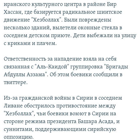
иранского культурного центра в районе Бир
Հայերեն
Хассан, где базируется радикальное шиитское
движение "Хезболлах". Были повреждены
English
несколько зданий, вылетели оконные стекла в
Русский
соседнем детском приюте. Дети выбежали на улицу
с криками и плачем.
Все сайты Радио Азатутюн
Ответственность за нападение взяла на себя
связанная с "Аль-Каидой" группировка "Бригады
Абдуллы Аззама". Об этом боевики сообщили в
твиттере.
Из-за гражданской войны в Сирии в соседнем
Ливане обострилось противостояние между
"Хезболлах", чьи боевики
воюют в Сирии
на
стороне режима президента Башара Асада, и
суннитами, поддерживающими сирийскую
оппозицию.