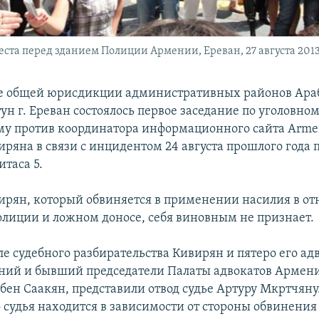
та перед зданием Полиции Армении, Ереван, 27 августа 2013 
де общей юрисдикции административных районов Ара
н г. Ереван состоялось первое заседание по уголовном
у против координатора информационного сайта Armen
ряна в связи с инцидентом 24 августа прошлого года п
таса 5.
рян, который обвиняется в применении насилия в о
олиции и ложном доносе, себя виновным не признает.
е судебного разбирательства Кивирян и пятеро его адв
ий и бывший председатели Палаты адвокатов Армени
убен Саакян, представили отвод судье Артуру Мкртчяну
о судья находится в зависимости от стороны обвинения