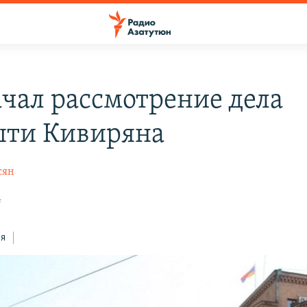
ачал рассмотрение дела
ти Кивиряна
сян
4
ся