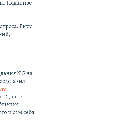
ия. Поданное
опроса. Было
кий,
здания №5 на
представил
ста
у. Однако
ообщения
го и сам себя