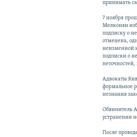
принимать са
7 ноября про
Мелконян изб
подписку о н
отменена, одн
неизменной и
подписки о н
неточностей,
Адвокаты Киви
формальное р
незнания зак
Обвинитель А
устранении н
После провед