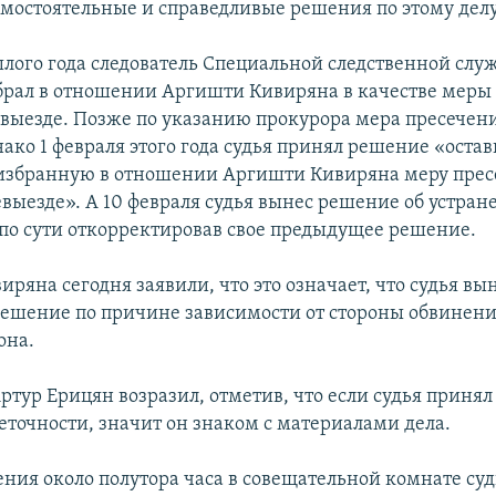
мостоятельные и справедливые решения по этому делу
шлого года следователь Специальной следственной слу
рал в отношении Аргишти Кивиряна в качестве меры
евыезде. Позже по указанию прокурора мера пресечен
ако 1 февраля этого года судья принял решение «остав
збранную в отношении Аргишти Кивиряна меру пресе
евыезде». А 10 февраля судья вынес решение об устра
 по сути откорректировав свое предыдущее решение.
ряна сегодня заявили, что это означает, что судья вы
ешение по причине зависимости от стороны обвинени
она.
ртур Ерицян возразил, отметив, что если судья приня
еточности, значит он знаком с материалами дела.
ения около полутора часа в совещательной комнате су