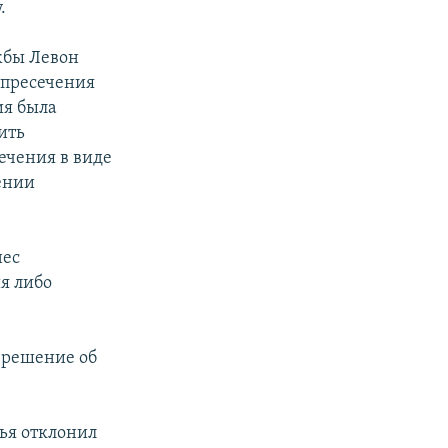
.
жбы Левон
 пресечения
ия была
ить
чения в виде
нении
нес
я либо
л решение об
дья отклонил