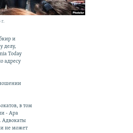
г.
бкир и
у делу,
ia Today
о адресу
тношении
окатов, в том
и - Ара
. Адвокаты
 и не может