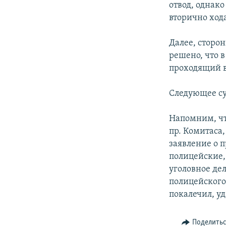
отвод, однак
вторично хода
Далее, сторо
решено, что 
проходящий в
Следующее су
Напомним, чт
пр. Комитаса
заявление о 
полицейские, 
уголовное де
полицейского
покалечил, у
Поделить