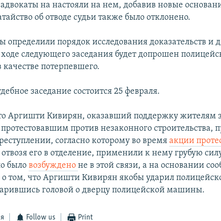
о адвокаты на настояли на нем, добавив новые основан
тайство об отводе судьи также было отклонено.
ны определили порядок исследования доказательств и д
в ходе следующего заседания будет допрошен полицейс
 качестве потерпевшего.
дебное заседание состоится 25 февраля.
о Аргишти Кивирян, оказавший поддержку жителям 
, протестовавшим против незаконного строительства, 
преступлении, согласно которому во время
акции проте
отвозя его в отделение, применили к нему грубую сил
ло было
возбуждено
не в этой связи, а на основании с
 о том, что Аргишти Кивирян якобы ударил полицейско
дарившись головой о дверцу полицейской машины.
ся
Follow us
Print