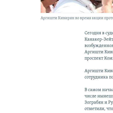
Аргишти Кивирян во время акции протес
Сегодня в су
Канакер-Зейту
возбужденном
Аргишти Киви
проспект Коми
Аргишти Киви
сотрудника п
В самом начал
числе нынешн
Зограбян и Р
отметили, чт