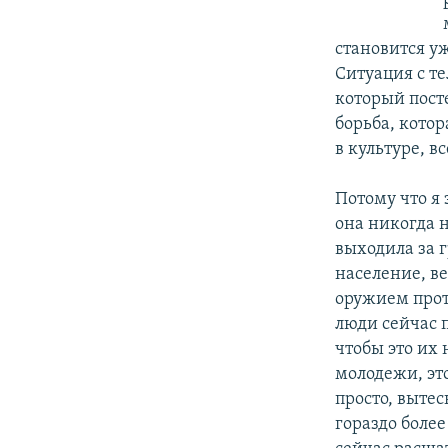
становится у
Ситуация с те
который пост
борьба, котор
в культуре, в
Потому что я 
она никогда 
выходила за г
население, ве
оружием прот
люди сейчас п
чтобы это их 
молодежи, это
просто, выте
гораздо более