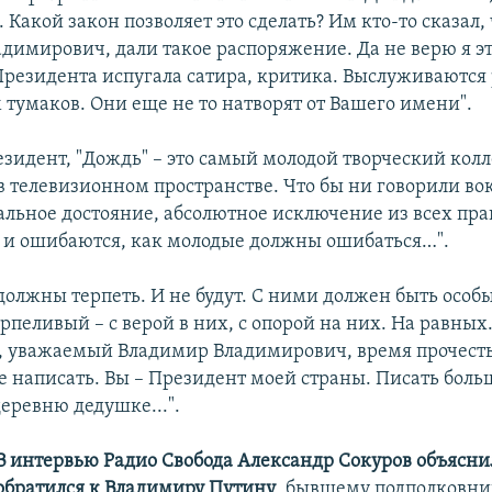
 Какой закон позволяет это сделать? Им кто-то сказал, 
димирович, дали такое распоряжение. Да не верю я эт
 Президента испугала сатира, критика. Выслуживаются 
 тумаков. Они еще не то натворят от Вашего имени".
езидент, "Дождь" – это самый молодой творческий колл
 телевизионном пространстве. Что бы ни говорили вок
льное достояние, абсолютное исключение из всех прав
 и ошибаются, как молодые должны ошибаться…".
должны терпеть. И не будут. С ними должен быть особы
рпеливый – с верой в них, с опорой на них. На равных
ас, уважаемый Владимир Владимирович, время прочесть
е написать. Вы – Президент моей страны. Писать больш
деревню дедушке...".
В интервью Радио Свобода Александр Сокуров объясни
обратился к Владимиру Путину
, бывшему подполковник