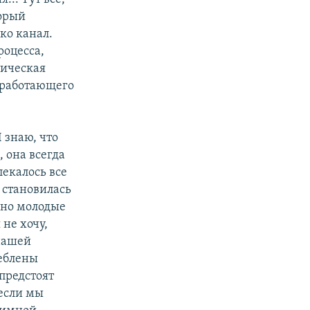
торый
ко канал.
роцесса,
тическая
, работающего
 знаю, что
 она всегда
лекалось все
а становилась
нно молодые
 не хочу,
 нашей
реблены
предстоят
 если мы