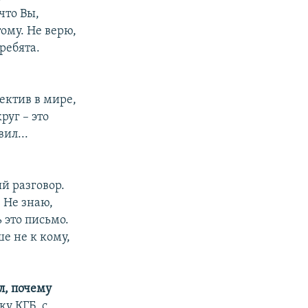
что Вы,
ому. Не верю,
ребята.
ектив в мире,
руг – это
ил...
й разговор.
. Не знаю,
 это письмо.
е не к кому,
л, почему
у КГБ, с