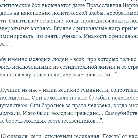
политические бои включается даже Православная Церков
дить на накопление политической злобы, необратимо
ти. Охватывает отчаяние, когда приходится видеть п
деральных каналов. Вполне официальные лица призы
иминировать, изгонять, убивать. Инакость официальн
...".
ьбу именно молодых людей – всех, про которых только 
ались исключенными из созидательной жизни и со стр
екаются в лукавые политические спектакли...".
"Лучшие из нас – наши великие гуманисты, сопротивл
диссиденты. Они положили начало борьбы с политиче
лукавством. Они боролись за права человека, когда м
молчали. И это были молодые граждане... Самоубийство
не беречь молодых соотечественников...".
"10 февраля "сети" отключили телеканал "Дождь" от нас,