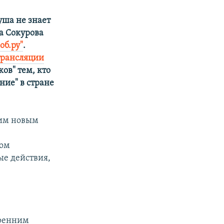
уша не знает
а Сокурова
об.ру"
.
трансляции
ов" тем, кто
ние" в стране
оим новым
ком
ые действия,
тренним