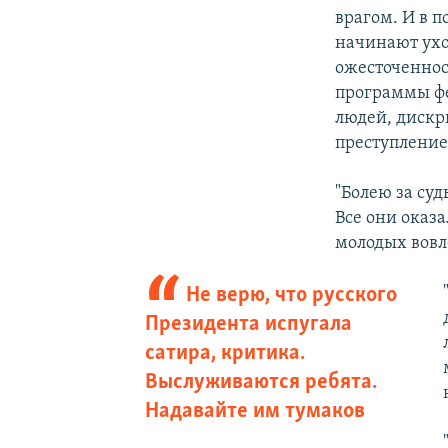
врагом. И в 
начинают ухо
ожесточеннос
программы фе
людей, дискр
преступлением
"Болею за суд
Все они оказ
молодых вовл
Не верю, что русского
Президента испугала
сатира, критика.
Выслуживаются ребята.
Надавайте им тумаков