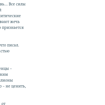
ь... Все силы
й
олитические
вают жечь
о признается
что писал.
астью
енцы –
ским
иллионы
 – не ценить,
 от