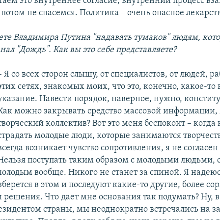
таем это внутреннее согласие, внутренний процесс вз
потом не спасемся. Политика – очень опасное лекарств
ете Владимира Путина "надавать тумаков" людям, кот
ал "Дождь". Как вы это себе представляете?
– Я со всех сторон слышу, от специалистов, от людей, 
этих сетях, знакомых моих, что это, конечно, какое-то
указание. Навести порядок, наверное, нужно, консти
Как можно закрывать средство массовой информации,
творческий коллектив? Вот это меня беспокоит – когда
страдать молодые люди, которые занимаются творчест
всегда возникает чувство сопротивления, я не согласен 
Нельзя поступать таким образом с молодыми людьми, 
олодым вообще. Никого не станет за спиной. Я надеюс
берется в этом и последуют какие-то другие, более с
и решения. Что дает мне основания так подумать? Ну, 
езидентом страны, мы неоднократно встречались на з