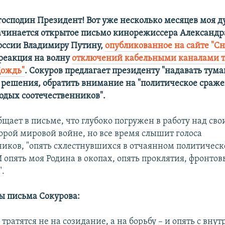
осподин Президент! Вот уже несколько месяцев моя д
начинается открытое письмо кинорежиссера Александр
оссии Владимиру Путину,
опубликованное на сайте "Сн
 реакция на волну
отключений кабельными каналами 
Дождь"
. Сокуров предлагает президенту "надавать тумак
 решения, обратить внимание на "политическое сраже
лодых соотечественников".
бщает в письме, что глубоко погружен в работу над св
орой мировой войне, но все время слышит голоса
ников, "опять схлестнувшихся в отчаянном политичес
 опять моя Родина в окопах, опять проклятия, фронтов
".
ы письма Сокурова:
 тратятся не на созидание, а на борьбу – и опять с вну