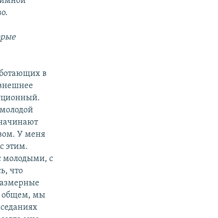
аимной
о.
орые
работающих в
 внешнее
туционный.
 молодой
 начинают
вом. У меня
с этим.
с молодыми, с
ь, что
оразмерные
в общем, мы
аседаниях