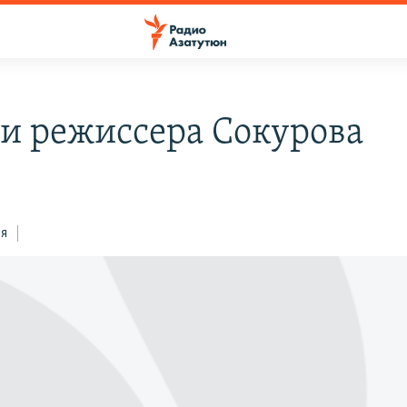
и режиссера Сокурова
4
ся