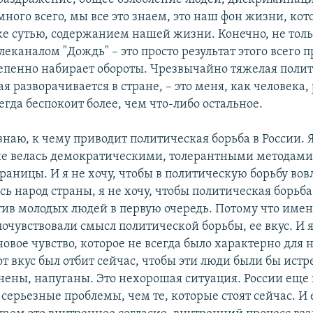
много всего, мы все это знаем, это наш фон жизни, ко
же сутью, содержанием нашей жизни. Конечно, не толь
леканалом "Дождь" – это просто результат этого всего п
епенно набирает обороты. Чрезвычайно тяжелая поли
ая разворачивается в стране, – это меня, как человека
сегда беспокоит более, чем что-либо остальное.
знаю, к чему приводит политическая борьба в России. Я
не велась демократическими, толерантными методами,
раницы. И я не хочу, чтобы в политическую борьбу вов
сь народ страны, я не хочу, чтобы политическая борьб
ив молодых людей в первую очередь. Потому что име
очувствовали смысл политической борьбы, ее вкус. И я
новое чувство, которое не всегда было характерно для
т вкус был отбит сейчас, чтобы эти люди были бы ист
снены, напуганы. Это нехорошая ситуация. России еще 
 серьезные проблемы, чем те, которые стоят сейчас. И