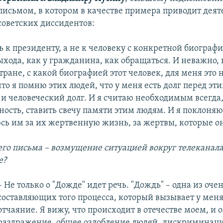
письмом, в котором в качестве примера приводит деят
советских диссидентов:
 к президенту, а не к человеку с конкретной биографи
ыхода, как у гражданина, как обращаться. И неважно, 
тране, с какой биографией этот человек, для меня это 
то я помню этих людей, что у меня есть долг перед э
и человеческий долг. И я считаю необходимым всегда,
ность, ставить свечу памяти этим людям. И я поклоняю
сь им за их жертвенную жизнь, за жертвы, которые о
его письма – возмущение ситуацией вокруг телеканала
е?
– Не только о "Дожде" идет речь. "Дождь" – одна из оч
составляющих того процесса, который вызывает у меня
отчаяние. Я вижу, что происходит в отечестве моем, и 
раздражение, общее озлобление людей, дискриминация.