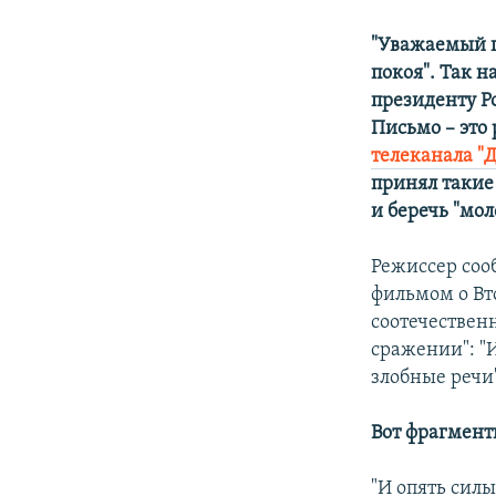
"Уважаемый г
покоя". Так 
президенту Р
Письмо – это
телеканала "
принял такие
и беречь "мо
Режиссер соо
фильмом о Вт
соотечествен
сражении": "И
злобные речи
Вот фрагмент
"И опять силы