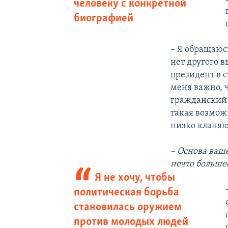
человеку с конкретной
биографией
– Я обращаюсь
нет другого в
президент в с
меня важно, ч
гражданский 
такая возмож
низко кланяю
– Основа ваш
нечто больше
Я не хочу, чтобы
политическая борьба
становилась оружием
против молодых людей