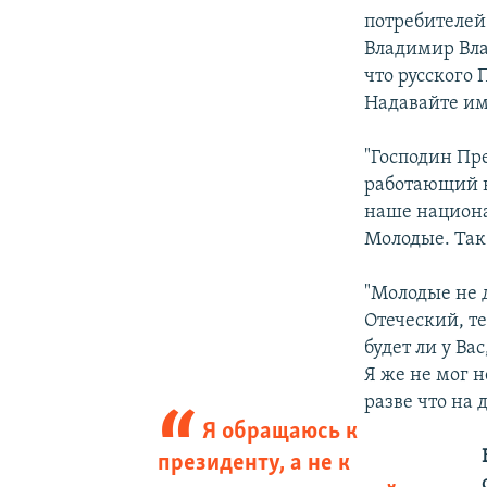
потребителей.
Владимир Вла
что русского
Надавайте им
"Господин Пр
работающий в
наше национа
Молодые. Так
"Молодые не 
Отеческий, те
будет ли у В
Я же не мог н
разве что на 
Я обращаюсь к
президенту, а не к