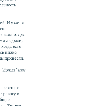
ельность
ей. И у меня
кто
не важно. Для
тими людьми,
 когда есть
сь низко,
ни принесли.
 "Дождь" или
ень важных
 тревогу и
общее
.. Тут все,