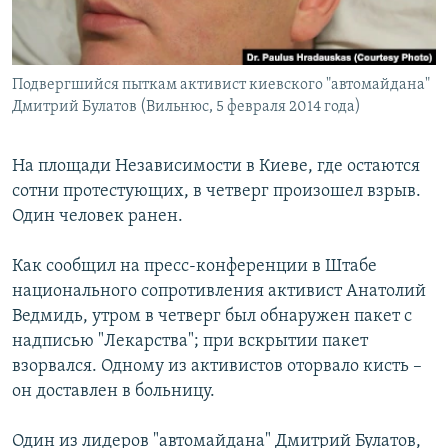
Հայերեն
English
Подвергшийся пыткам активист киевского "автомайдана"
Русский
Дмитрий Булатов (Вильнюс, 5 февраля 2014 года)
Все сайты Радио Азатутюн
На площади Независимости в Киеве, где остаются
сотни
протестующих, в четверг произошел взрыв.
Один человек ранен.
Как сообщил на пресс-конференции в Штабе
национального сопротивления активист Анатолий
Ведмидь, утром в четверг был обнаружен пакет с
надписью "Лекарства"; при вскрытии пакет
взорвался. Одному из активистов оторвало кисть –
он доставлен в больницу.
Один из лидеров "автомайдана" Дмитрий Булатов,