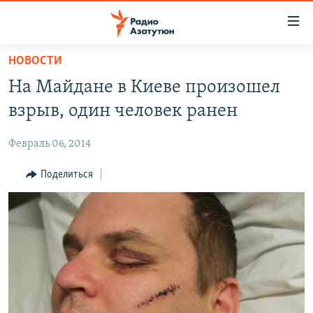
Ссылки
доступа
Перейти
НОВОСТИ
к
ГЛАВНАЯ
На Майдане в Киеве произошел
основному
НОВОСТИ
содержанию
взрыв, один человек ранен
ПОЛИТИКА
Перейти
к
Февраль 06, 2014
ОБЩЕСТВО
основной
ЭКОНОМИКА
Поделиться
навигации
Перейти
РЕГИОН
к
НАГОРНЫЙ КАРАБАХ
поиску
КУЛЬТУРА
СПОРТ
АРХИВ